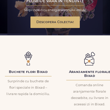
Flori de vara in tendinte
Surprinde-o cu energia sezonului estival
Descopera Colectia!
Buchete flori Bixad
Aranjamente floral
Bixad
Surprinde cu buchete de
Comanda online
flori speciale in Bixad –
aranjamente florale
livrare rapida la domiciliu.
deosebite, cu livrare in
aceeasi zi in Bixad.