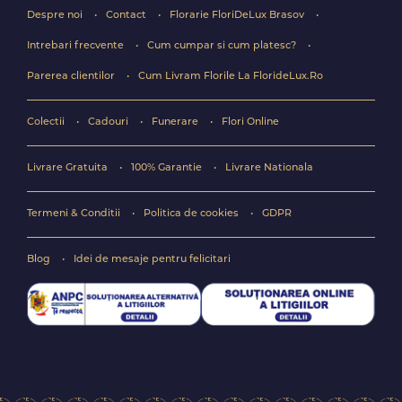
Despre noi
Contact
Florarie FloriDeLux Brasov
Intrebari frecvente
Cum cumpar si cum platesc?
Parerea clientilor
Cum Livram Florile La FlorideLux.Ro
Colectii
Cadouri
Funerare
Flori Online
Livrare Gratuita
100% Garantie
Livrare Nationala
Termeni & Conditii
Politica de cookies
GDPR
Blog
Idei de mesaje pentru felicitari