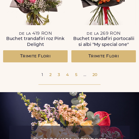
de la 419 RON
de la 269 RON
Buchet trandafiri roz Pink
Buchet trandafiri portocalii
Delight
si albi "My special one"
Trimite Flori
Trimite Flori
1
2
3
4
5
...
20