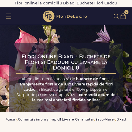
Flori online la domiciliu Bixad. Buchete Flori Cadou
0
Flori Online Bixad – Buchete de
Flori și Cadouri cu Livrare la
Domiciliu
Alege din colecția noastră de
buchete de flori
și
aranjamente florale de lux! Livrare rapidă de flori
cadou
în Bixad, cu garanție 100% prospețime.
Surprinde pe cineva drag astăzi –
comandă acum de
la cea mai apreciată florărie online!
Acasa
Comanzi simplu și rapid! Livrare Garantata
Satu-Mare
Bixad