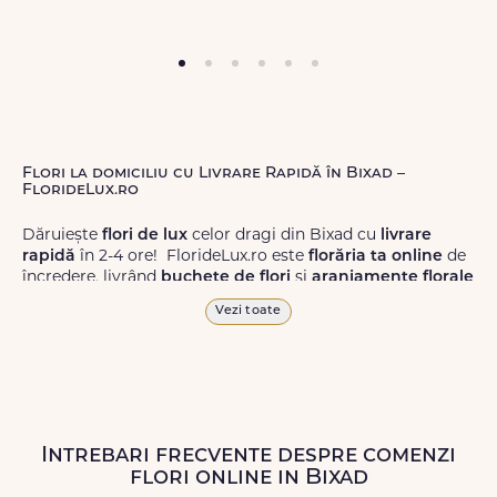
Flori la domiciliu cu Livrare Rapidă în Bixad –
FlorideLux.ro
Dăruiește
flori de lux
celor dragi din Bixad cu
livrare
rapidă
în 2-4 ore! FlorideLux.ro este
florăria ta online
de
încredere, livrând
buchete de flori
și
aranjamente florale
de calitate superioară în Bixad și în toată România.
Vezi toate
Alege dintr-o gamă largă de
flori
proaspete, pentru orice
ocazie, și comanda-le
online!
Cu FlorideLux.ro, primești
garanția unei livrări prompte și a unor
flori
care vor face
impresie.
Intrebari frecvente despre comenzi
Livrăm buchete de flori
chiar și în
weekend
, pentru ca tu
flori online in Bixad
să poți adresa un gest frumos atunci când ai nevoie.