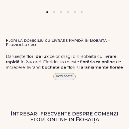
Flori la domiciliu cu Livrare Rapidă în Bobaița –
FlorideLux.ro
Dăruiește
flori de lux
celor dragi din Bobaița cu
livrare
rapidă
în 2-4 ore! FlorideLux.ro este
florăria ta online
de
încredere, livrând
buchete de flori
și
aranjamente florale
de calitate superioară în Bobaița și în toată România.
Vezi toate
Alege dintr-o gamă largă de
flori
proaspete, pentru orice
ocazie, și comanda-le
online!
Cu FlorideLux.ro, primești
garanția unei livrări prompte și a unor
flori
care vor face
impresie.
Intrebari frecvente despre comenzi
Livrăm buchete de flori
chiar și în
weekend
, pentru ca tu
flori online in Bobaița
să poți adresa un gest frumos atunci când ai nevoie.