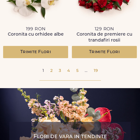
199 RON
129 RON
Coronita cu orhidee albe
Coronita de premiere cu
trandafiri rosii
Trimite Flori
Trimite Flori
1
2
3
4
5
...
19
Flori de vara in tendinte