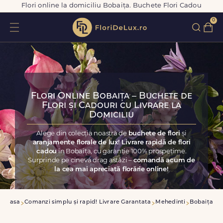
Flori online la domiciliu Bobaița. Buchete Flori Cadou
0
Flori Online Bobaița – Buchete de
Flori și Cadouri cu Livrare la
Domiciliu
Alege din colecția noastră de
buchete de flori
și
aranjamente florale de lux! Livrare rapidă de flori
cadou
în Bobaița, cu garanție 100% prospețime.
Surprinde pe cineva drag astăzi –
comandă acum de
la cea mai apreciată florărie online!
Acasa
Comanzi simplu și rapid! Livrare Garantata
Mehedinti
Bobaița