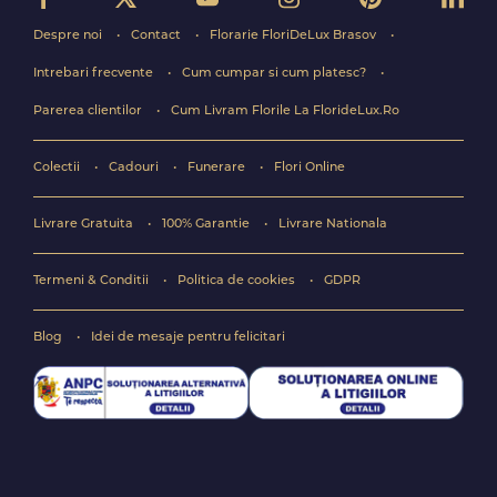
Despre noi
Contact
Florarie FloriDeLux Brasov
Intrebari frecvente
Cum cumpar si cum platesc?
Parerea clientilor
Cum Livram Florile La FlorideLux.Ro
Colectii
Cadouri
Funerare
Flori Online
Livrare Gratuita
100% Garantie
Livrare Nationala
Termeni & Conditii
Politica de cookies
GDPR
Blog
Idei de mesaje pentru felicitari