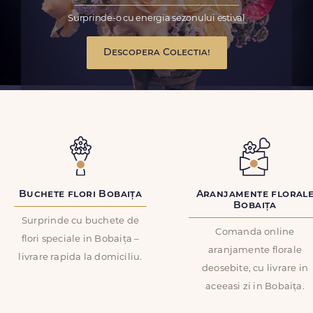
Surprinde-o cu energia sezonului estival
Descopera Colectia!
Buchete flori Bobaița
Aranjamente floral
Bobaița
Surprinde cu buchete de
Comanda online
flori speciale in Bobaița –
aranjamente florale
livrare rapida la domiciliu.
deosebite, cu livrare in
aceeasi zi in Bobaița.