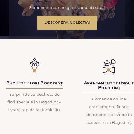
Surprinde-o cu energia sezonului estival
Descopera Colectia!
Buchete flori Bogodinț
Aranjamente floral
Bogodinț
Surprinde cu buchete de
Comanda online
flori speciale in Bogodinț –
aranjamente florale
livrare rapida la domiciliu.
deosebite, cu livrare in
aceeasi zi in Bogodinț.