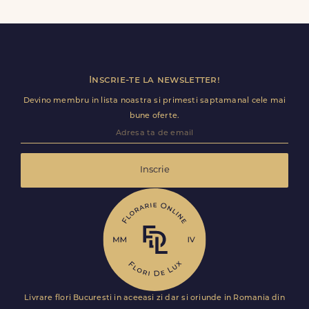
Contacteaza-ne cat mai rapid si actualizam detaliile de
livrare pentru Bogodinț.
Inscrie-te la newsletter!
Devino membru in lista noastra si primesti saptamanal cele mai
bune oferte.
Inscrie
Livrare flori Bucuresti in aceeasi zi dar si oriunde in Romania din