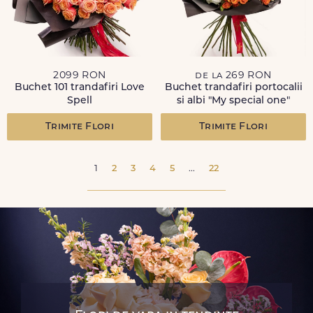
2099 RON
de la 269 RON
Buchet 101 trandafiri Love
Buchet trandafiri portocalii
Spell
si albi "My special one"
Trimite Flori
Trimite Flori
1
2
3
4
5
...
22