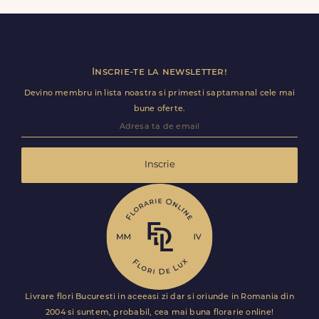
detalii utile (nume receptie, etaj, salon) ca livrarea sa
decurga fara intarzieri.
Inscrie-te la newsletter!
Devino membru in lista noastra si primesti saptamanal cele mai
bune oferte.
Inscrie
Livrare flori Bucuresti in aceeasi zi dar si oriunde in Romania din
2004 si suntem, probabil, cea mai buna florarie online!