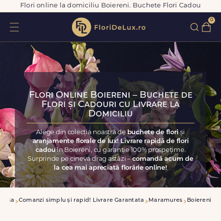
Flori online la domiciliu Boiereni. Buchete Flori Cadou
0
Flori Online Boiereni – Buchete de
Flori și Cadouri cu Livrare la
Domiciliu
Alege din colecția noastră de
buchete de flori
și
aranjamente florale de lux! Livrare rapidă de flori
cadou
în Boiereni, cu garanție 100% prospețime.
Surprinde pe cineva drag astăzi –
comandă acum de
la cea mai apreciată florărie online!
Acasa
Comanzi simplu și rapid! Livrare Garantata
Maramures
Boiereni