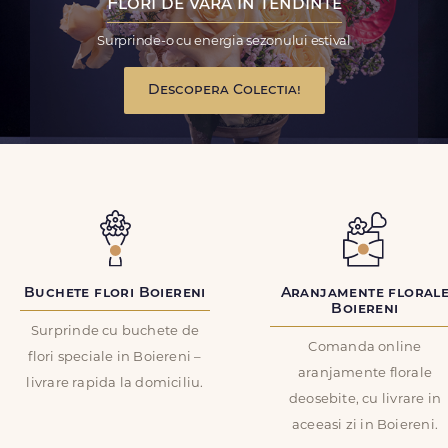
Flori de vara in tendinte
Surprinde-o cu energia sezonului estival
Descopera Colectia!
Buchete flori Boiereni
Aranjamente floral
Boiereni
Surprinde cu buchete de
Comanda online
flori speciale in Boiereni –
aranjamente florale
livrare rapida la domiciliu.
deosebite, cu livrare in
aceeasi zi in Boiereni.