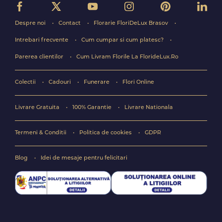
Despre noi
Contact
Florarie FloriDeLux Brasov
Intrebari frecvente
Cum cumpar si cum platesc?
Parerea clientilor
Cum Livram Florile La FlorideLux.Ro
Colectii
Cadouri
Funerare
Flori Online
Livrare Gratuita
100% Garantie
Livrare Nationala
Termeni & Conditii
Politica de cookies
GDPR
Blog
Idei de mesaje pentru felicitari