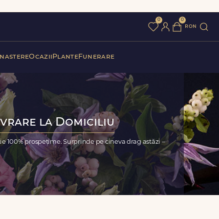
0
0
ron
 nastere
Ocazii
Plante
Funerare
ivrare la Domiciliu
ție 100% prospețime. Surprinde pe cineva drag astăzi –