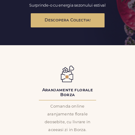
Surprinde-o cu energia sezonului estival
Descopera Colectia!
Aranjamente florale
Borza
Comanda online
aranjamente florale
deosebite, cu livrare in
aceeasi zi in Borza.