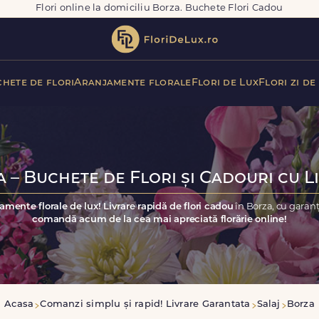
Flori online la domiciliu Borza. Buchete Flori Cadou
hete de flori
Aranjamente florale
Flori de Lux
Flori zi de
 – Buchete de Flori și Cadouri cu L
amente florale de lux! Livrare rapidă de flori cadou
în Borza, cu garan
comandă acum de la cea mai apreciată florărie online!
Acasa
Comanzi simplu și rapid! Livrare Garantata
Salaj
Borza