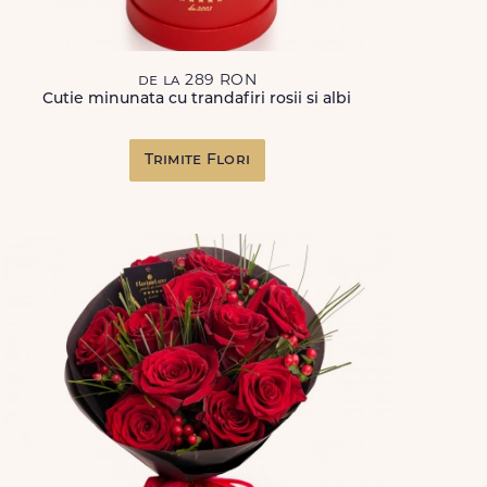
de la 289 RON
Cutie minunata cu trandafiri rosii si albi
Trimite Flori