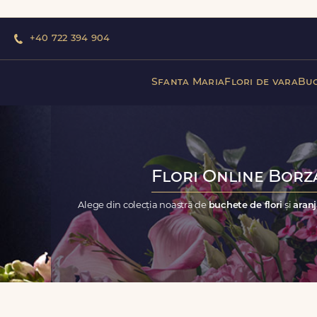
+40 722 394 904
Sfanta Maria
Flori de vara
Buc
Flori Online Borza
Alege din colecția noastră de
buchete de flori
și
aranj