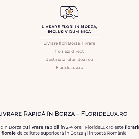
Livrare flori in Borza,
inclusiv duminica
Livrare flori Borza, livrare
flori azi direct
destinatarului, doar cu
FlorideLux.ro
 Livrare Rapidă în Borza – FlorideLux.ro
 din Borza cu
livrare rapidă
în 2-4 ore! FlorideLux.ro este
florăr
florale
de calitate superioară în Borza și în toată România.