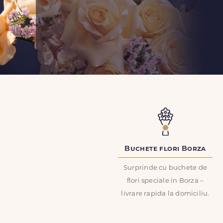
Buchete flori Borza
Surprinde cu buchete de
flori speciale in Borza –
livrare rapida la domiciliu.