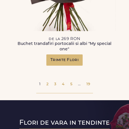
de la 269 RON
Buchet trandafiri portocalii si albi "My special
one"
Trimite Flori
1
2
3
4
5
...
19
Flori de vara in tendinte