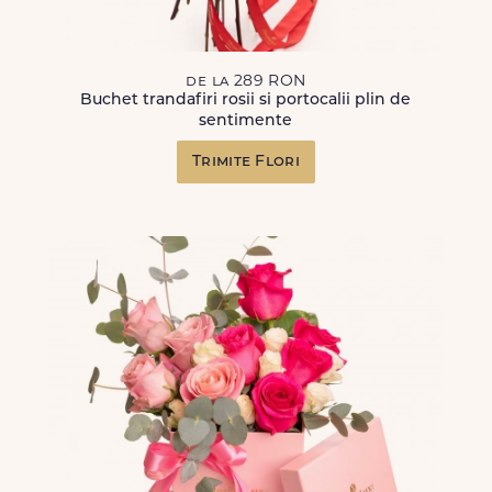
de la 289 RON
Buchet trandafiri rosii si portocalii plin de
sentimente
Trimite Flori