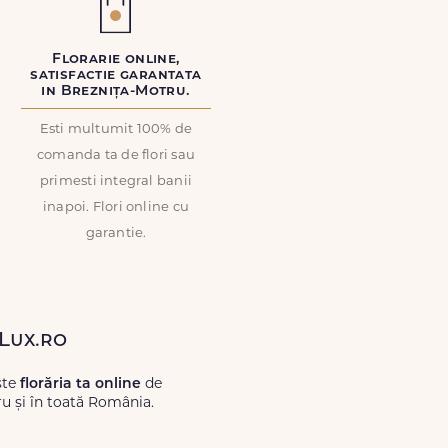
Florarie online,
satisfactie garantata
in Breznița-Motru.
Esti multumit 100% de
comanda ta de flori sau
primesti integral banii
inapoi. Flori online cu
garantie.
eLux.ro
ste
florăria ta online
de
ru și în toată România.
Lux.ro, primești garanția unei