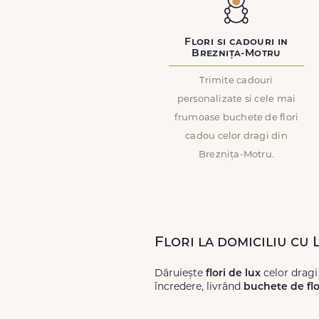
Flori si cadouri in
Breznița-Motru
Trimite cadouri
personalizate si cele mai
frumoase buchete de flori
cadou celor dragi din
Breznița-Motru.
Flori la domiciliu cu
Dăruiește
flori de lux
celor dragi
încredere, livrând
buchete de flo
Alege dintr-o gamă largă de
flori