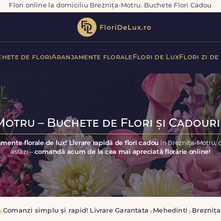
Flori online la domiciliu Breznița-Motru. Buchete Flori Cadou
hete de flori
Aranjamente florale
Flori de Lux
Flori zi de
otru – Buchete de Flori și Cadouri
mente florale de lux! Livrare rapidă de flori cadou
în Breznița-Motru, 
astăzi –
comandă acum de la cea mai apreciată florărie online!
Comanzi simplu și rapid! Livrare Garantata
Mehedinti
Brezniț