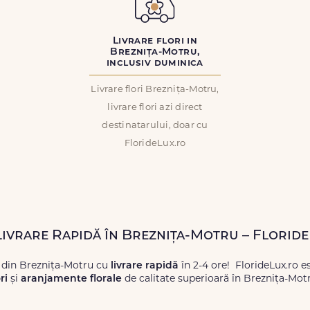
Livrare flori in
Breznița-Motru,
inclusiv duminica
Livrare flori Breznița-Motru,
livrare flori azi direct
destinatarului, doar cu
FlorideLux.ro
 Livrare Rapidă în Breznița-Motru – Florid
 din Breznița-Motru cu
livrare rapidă
în 2-4 ore! FlorideLux.ro e
ri
și
aranjamente florale
de calitate superioară în Breznița-Mot
proaspete, pentru orice ocazie, și comanda-le
online!
Cu Floride