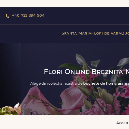
+40 722 394 904
Sfanta Maria
Flori de vara
Buc
Flori Online Breznița-M
Alege din colecția noastră de
buchete de flori
și
aranja
Acasa