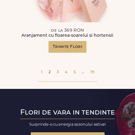
de la 369 RON
Aranjament cu floarea-soarelui si hortensii
Trimite Flori
1
2
3
4
5
...
19
Flori de vara in tendinte
Surprinde-o cu energia sezonului estival