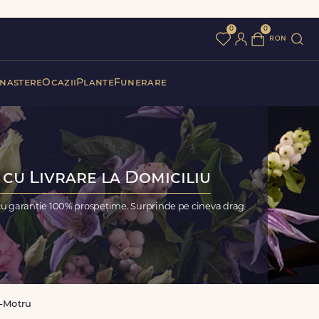
0
0
ron
 nastere
Ocazii
Plante
Funerare
 cu Livrare la Domiciliu
cu garanție 100% prospețime. Surprinde pe cineva drag
a-Motru