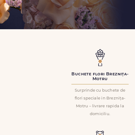
Buchete flori Breznița-
Motru
Surprinde cu buchete de
flori speciale in Breznița-
Motru – livrare rapida la
domiciliu.