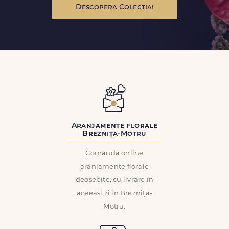
Descopera Colectia!
Aranjamente florale
Breznița-Motru
Comanda online
aranjamente florale
deosebite, cu livrare in
aceeasi zi in Breznița-
Motru.