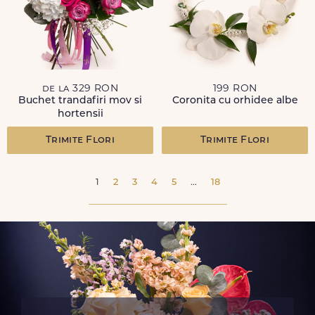
de la 329 RON
199 RON
Buchet trandafiri mov si
Coronita cu orhidee albe
hortensii
Trimite Flori
Trimite Flori
1
2
3
4
5
...
18