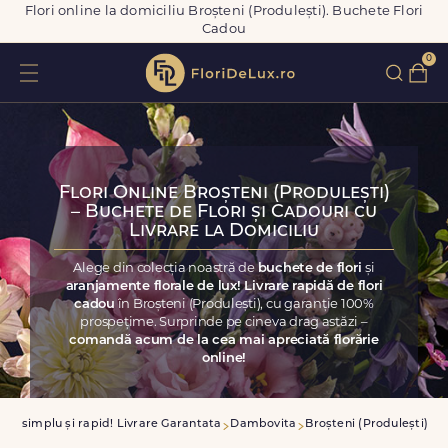
Flori online la domiciliu Broșteni (Produlești). Buchete Flori
Cadou
0
Flori Online Broșteni (Produlești)
– Buchete de Flori și Cadouri cu
Livrare la Domiciliu
Alege din colecția noastră de
buchete de flori
și
aranjamente florale de lux! Livrare rapidă de flori
cadou
în Broșteni (Produlești), cu garanție 100%
prospețime. Surprinde pe cineva drag astăzi –
comandă acum de la cea mai apreciată florărie
online!
zi simplu și rapid! Livrare Garantata
Dambovita
Broșteni (Produlești)