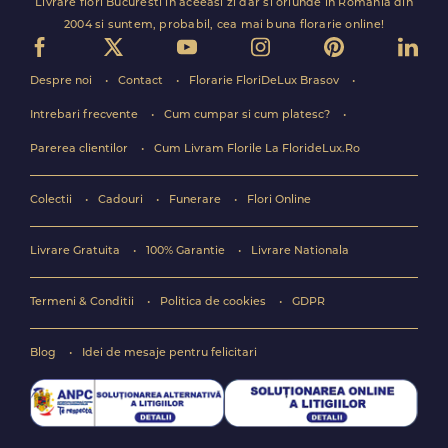
Livrare flori Bucuresti in aceeasi zi dar si oriunde in Romania din
2004 si suntem, probabil, cea mai buna florarie online!
Despre noi
Contact
Florarie FloriDeLux Brasov
Intrebari frecvente
Cum cumpar si cum platesc?
Parerea clientilor
Cum Livram Florile La FlorideLux.Ro
Colectii
Cadouri
Funerare
Flori Online
Livrare Gratuita
100% Garantie
Livrare Nationala
Termeni & Conditii
Politica de cookies
GDPR
Blog
Idei de mesaje pentru felicitari