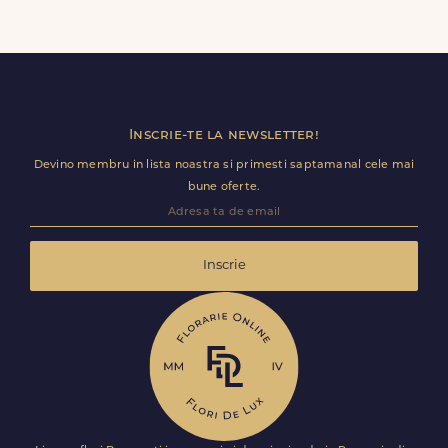
Da, oferim livrare flori in aceeasi zi in Broșteni (Produlești)
pentru comenzile plasate online, in limita intervalelor
disponibile. Florile sunt livrate rapid, direct de curierii
nostri proprii.
Inscrie-te la newsletter!
Devino membru in lista noastra si primesti saptamanal cele mai
bune oferte.
Inscrie