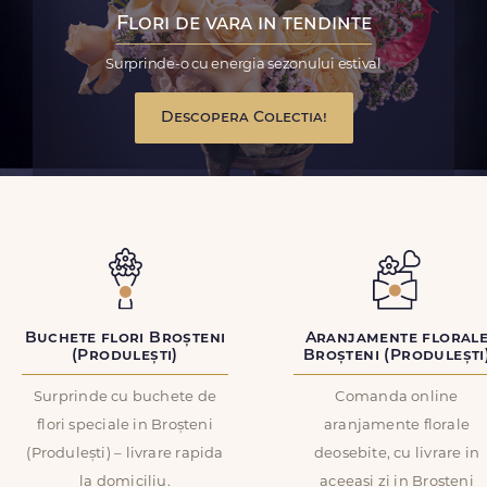
Flori de vara in tendinte
Surprinde-o cu energia sezonului estival
Descopera Colectia!
Buchete flori Broșteni
Aranjamente floral
(Produlești)
Broșteni (Produlești
Surprinde cu buchete de
Comanda online
flori speciale in Broșteni
aranjamente florale
(Produlești) – livrare rapida
deosebite, cu livrare in
la domiciliu.
aceeasi zi in Broșteni