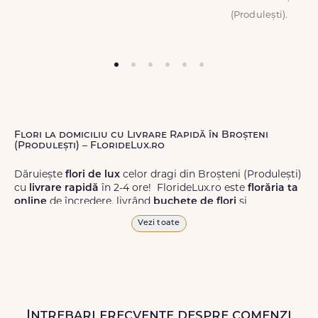
(Produlești).
Flori la domiciliu cu Livrare Rapidă în Broșteni
(Produlești) – FlorideLux.ro
Dăruiește
flori de lux
celor dragi din Broșteni (Produlești)
cu
livrare rapidă
în 2-4 ore! FlorideLux.ro este
florăria ta
online
de încredere, livrând
buchete de flori
și
aranjamente florale
de calitate superioară în Broșteni
Vezi toate
(Produlești) și în toată România.
Alege dintr-o gamă largă de
flori
proaspete, pentru orice
ocazie, și comanda-le
online!
Cu FlorideLux.ro, primești
garanția unei livrări prompte și a unor
flori
care vor face
impresie.
Intrebari frecvente despre comenzi