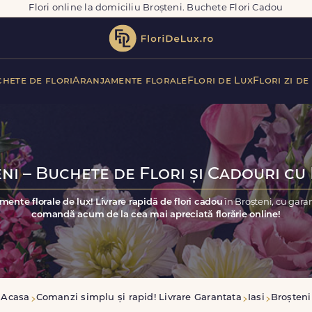
Flori online la domiciliu Broșteni. Buchete Flori Cadou
hete de flori
Aranjamente florale
Flori de Lux
Flori zi de
ni – Buchete de Flori și Cadouri cu 
mente florale de lux! Livrare rapidă de flori cadou
în Broșteni, cu gara
comandă acum de la cea mai apreciată florărie online!
Acasa
Comanzi simplu și rapid! Livrare Garantata
Iasi
Broșteni