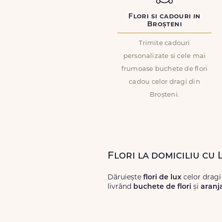
Flori si cadouri in
Broșteni
Trimite cadouri
personalizate si cele mai
frumoase buchete de flori
cadou celor dragi din
Broșteni.
Flori la domiciliu cu 
Dăruiește
flori de lux
celor dragi
livrând
buchete de flori
și
aranj
Alege dintr-o gamă largă de
flori
livrări prompte și a unor
flori
care