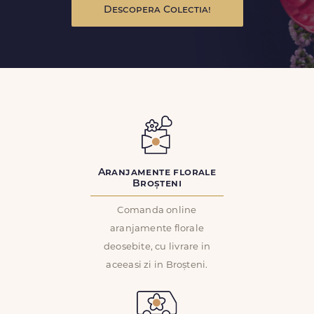
Descopera Colectia!
Aranjamente florale
Broșteni
Comanda online
aranjamente florale
deosebite, cu livrare in
aceeasi zi in Broșteni.