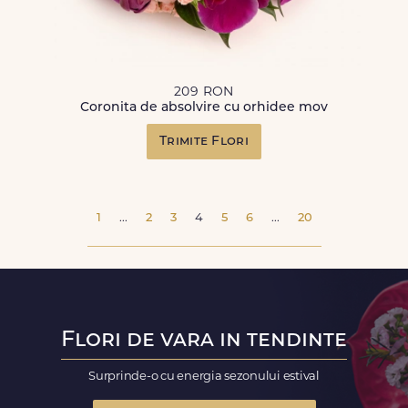
209 RON
Coronita de absolvire cu orhidee mov
Trimite Flori
1
...
2
3
4
5
6
...
20
Flori de vara in tendinte
Surprinde-o cu energia sezonului estival