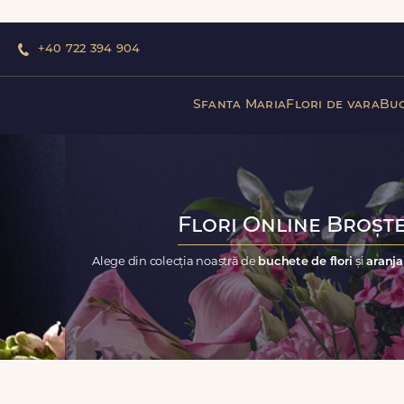
+40 722 394 904
Sfanta Maria
Flori de vara
Buc
Flori Online Broște
Alege din colecția noastră de
buchete de flori
și
aranja