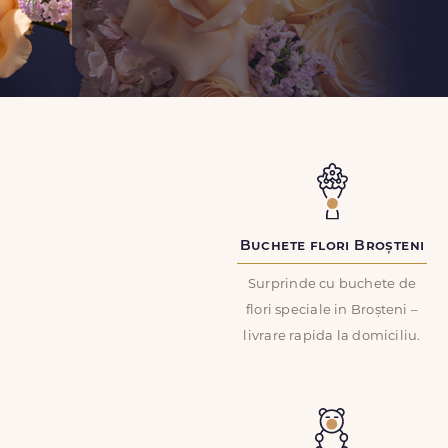
Buchete flori Broșteni
Surprinde cu buchete de
flori speciale in Broșteni –
livrare rapida la domiciliu.