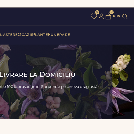
0
0
ron
 nastere
Ocazii
Plante
Funerare
Livrare la Domiciliu
nție 100% prospețime. Surprinde pe cineva drag astăzi –