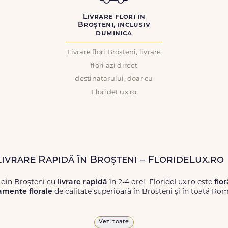
Livrare flori in
Broșteni, inclusiv
duminica
Livrare flori Broșteni, livrare
flori azi direct
destinatarului, doar cu
FlorideLux.ro
Livrare Rapidă în Broșteni – FlorideLux.ro
 din Broșteni cu
livrare rapidă
în 2-4 ore! FlorideLux.ro este
flor
amente florale
de calitate superioară în Broșteni și în toată Rom
proaspete, pentru orice ocazie, și comanda-le
online!
Cu Floride
Vezi toate
 vor face impresie.