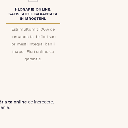
Florarie online,
satisfactie garantata
in Broșteni.
Esti multumit 100% de
comanda ta de flori sau
primesti integral banii
inapoi. Flori online cu
garantie.
ăria ta online
de încredere,
ânia.
Lux.ro, primești garanția unei