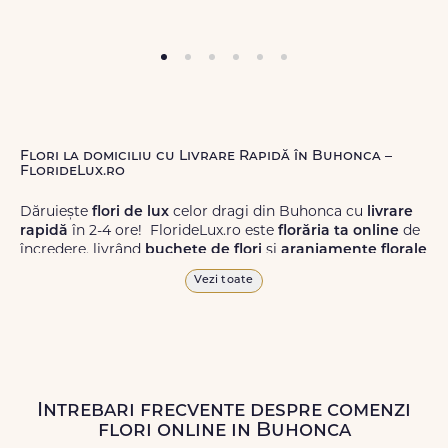
Flori la domiciliu cu Livrare Rapidă în Buhonca –
FlorideLux.ro
Dăruiește
flori de lux
celor dragi din Buhonca cu
livrare
rapidă
în 2-4 ore! FlorideLux.ro este
florăria ta online
de
încredere, livrând
buchete de flori
și
aranjamente florale
de calitate superioară în Buhonca și în toată România.
Vezi toate
Alege dintr-o gamă largă de
flori
proaspete, pentru orice
ocazie, și comanda-le
online!
Cu FlorideLux.ro, primești
garanția unei livrări prompte și a unor
flori
care vor face
impresie.
Intrebari frecvente despre comenzi
Livrăm buchete de flori
chiar și în
weekend
, pentru ca tu
flori online in Buhonca
să poți adresa un gest frumos atunci când ai nevoie.