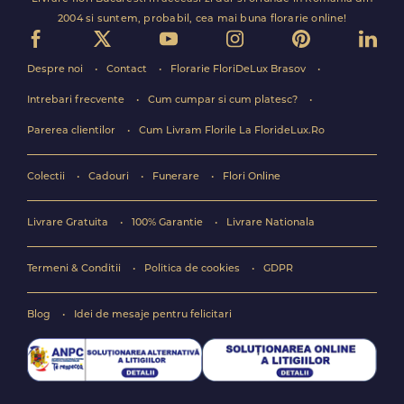
2004 si suntem, probabil, cea mai buna florarie online!
Despre noi
Contact
Florarie FloriDeLux Brasov
Intrebari frecvente
Cum cumpar si cum platesc?
Parerea clientilor
Cum Livram Florile La FlorideLux.Ro
Colectii
Cadouri
Funerare
Flori Online
Livrare Gratuita
100% Garantie
Livrare Nationala
Termeni & Conditii
Politica de cookies
GDPR
Blog
Idei de mesaje pentru felicitari