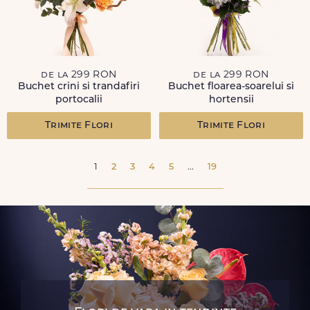
de la 299 RON
de la 299 RON
Buchet crini si trandafiri
Buchet floarea-soarelui si
portocalii
hortensii
Trimite Flori
Trimite Flori
1
2
3
4
5
...
19