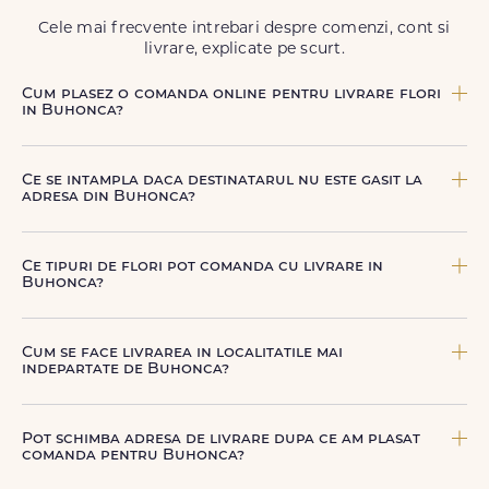
Cele mai frecvente intrebari despre comenzi, cont si
livrare, explicate pe scurt.
Cum plasez o comanda online pentru livrare flori
in Buhonca?
Comanda se plaseaza online, rapid si simplu, alegand
produsul dorit, data si intervalul de livrare si adresa din
Ce se intampla daca destinatarul nu este gasit la
Buhonca. sau poti plasa comanda telefonic, la nr. +40 722
adresa din Buhonca?
394 904.
Curierul nostru incearca sa contacteze destinatarul la
numarul de telefon oferit. Daca nu poate preda comanda,
Ce tipuri de flori pot comanda cu livrare in
te contactam pentru o solutie rapida (reprogramare sau
Buhonca?
alta adresa in Buhonca.
Poti comanda buchete si aranjamente florale pentru
aniversari, onomastici, sarbatori, evenimente speciale sau
Cum se face livrarea in localitatile mai
gesturi spontane, toate create din flori naturale proaspete.
indepartate de Buhonca?
De la clasicii trandafiri, la flori de sezon si soiuri exotice,
pe toate le gasesti pe floridelux.ro.
Pentru localitatile indepartate, livrarea se face prin curierii
nostri dedicati sau ai optiunea de livrare la cutie, prin
Pot schimba adresa de livrare dupa ce am plasat
firma de curierat, cu un cost mai avantajos si ambalare
comanda pentru Buhonca?
speciala pentru transport sigur.