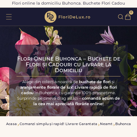
Flori online la domiciliu Buhonca. Buchete Flori Cadou
0
Flori Online Buhonca – Buchete de
Flori și Cadouri cu Livrare la
Domiciliu
Alege din colecția noastră de
buchete de flori
și
aranjamente florale de lux! Livrare rapidă de flori
cadou
în Buhonca, cu garanție 100% prospețime.
Surprinde pe cineva drag astăzi –
comandă acum de
la cea mai apreciată florărie online!
Acasa
Comanzi simplu și rapid! Livrare Garantata
Neamt
Buhonca