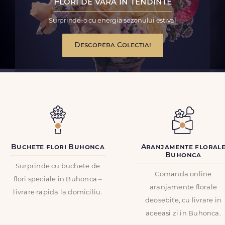
Flori de vara in tendinte
Surprinde-o cu energia sezonului estival
Descopera Colectia!
Buchete flori Buhonca
Aranjamente floral
Buhonca
Surprinde cu buchete de
Comanda online
flori speciale in Buhonca –
aranjamente florale
livrare rapida la domiciliu.
deosebite, cu livrare in
aceeasi zi in Buhonca.