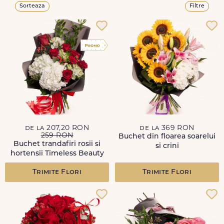
Sorteaza
Filtre
de la 207,20 RON
de la 369 RON
259 RON
Buchet din floarea soarelui
Buchet trandafiri rosii si
si crini
hortensii Timeless Beauty
Trimite Flori
Trimite Flori