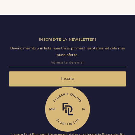
Da, daca buchetul nu a fost deja predat curierului.
Contacteaza-ne cat mai rapid si actualizam detaliile de
livrare pentru Buhonca.
Inscrie-te la newsletter!
Devino membru in lista noastra si primesti saptamanal cele mai
bune oferte.
Inscrie
Livrare flori Bucuresti in aceeasi zi dar si oriunde in Romania din