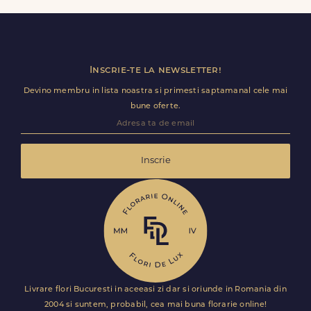
adaugi detalii utile (nume receptie, etaj, salon) ca livrarea
sa decurga fara intarzieri.
Inscrie-te la newsletter!
Devino membru in lista noastra si primesti saptamanal cele mai
bune oferte.
Inscrie
Livrare flori Bucuresti in aceeasi zi dar si oriunde in Romania din
2004 si suntem, probabil, cea mai buna florarie online!