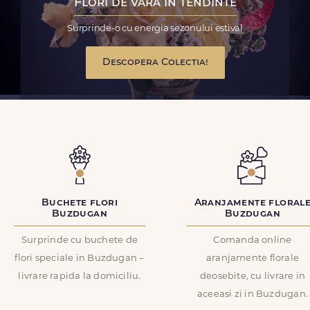
Flori de vara in tendinte
Surprinde-o cu energia sezonului estival
Descopera Colectia!
Buchete flori
Aranjamente floral
Buzdugan
Buzdugan
Surprinde cu buchete de
Comanda online
flori speciale in Buzdugan –
aranjamente florale
livrare rapida la domiciliu.
deosebite, cu livrare in
aceeasi zi in Buzdugan.