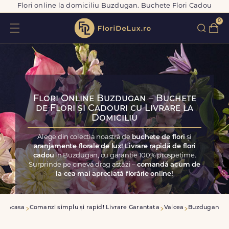
Flori online la domiciliu Buzdugan. Buchete Flori Cadou
0
Flori Online Buzdugan – Buchete
de Flori și Cadouri cu Livrare la
Domiciliu
Alege din colecția noastră de
buchete de flori
și
aranjamente florale de lux! Livrare rapidă de flori
cadou
în Buzdugan, cu garanție 100% prospețime.
Surprinde pe cineva drag astăzi –
comandă acum de
la cea mai apreciată florărie online!
Acasa
Comanzi simplu și rapid! Livrare Garantata
Valcea
Buzdugan