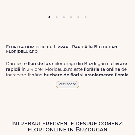
Flori la domiciliu cu Livrare Rapidă în Buzdugan –
FlorideLux.ro
Dăruiește
flori de lux
celor dragi din Buzdugan cu
livrare
rapidă
în 2-4 ore! FlorideLux.ro este
florăria ta online
de
încredere, livrând
buchete de flori
și
aranjamente florale
de calitate superioară în Buzdugan și în toată România.
Vezi toate
Alege dintr-o gamă largă de
flori
proaspete, pentru orice
ocazie, și comanda-le
online!
Cu FlorideLux.ro, primești
garanția unei livrări prompte și a unor
flori
care vor face
impresie.
Intrebari frecvente despre comenzi
Livrăm buchete de flori
chiar și în
weekend
, pentru ca tu
flori online in Buzdugan
să poți adresa un gest frumos atunci când ai nevoie.