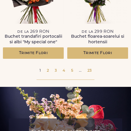
de la 269 RON
de la 299 RON
Buchet trandafiri portocalii
Buchet floarea-soarelui si
si albi "My special one"
hortensii
Trimite Flori
Trimite Flori
1
2
3
4
5
...
23