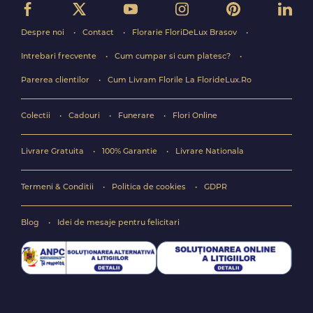
Despre noi
Contact
Florarie FloriDeLux Brasov
Intrebari frecvente
Cum cumpar si cum platesc?
Parerea clientilor
Cum Livram Florile La FlorideLux.Ro
Colectii
Cadouri
Funerare
Flori Online
Livrare Gratuita
100% Garantie
Livrare Nationala
Termeni & Conditii
Politica de cookies
GDPR
Blog
Idei de mesaje pentru felicitari