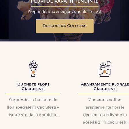
Flori de vara in tendinte
Surprinde-o cu energia sezonului estival
Descopera Colectia!
Buchete flori
Aranjamente floral
Căciulești
Căciulești
Surprinde cu buchete de
Comanda online
flori speciale in Căciulești –
aranjamente florale
livrare rapida la domiciliu.
deosebite, cu livrare in
aceeasi zi in Căciulești.