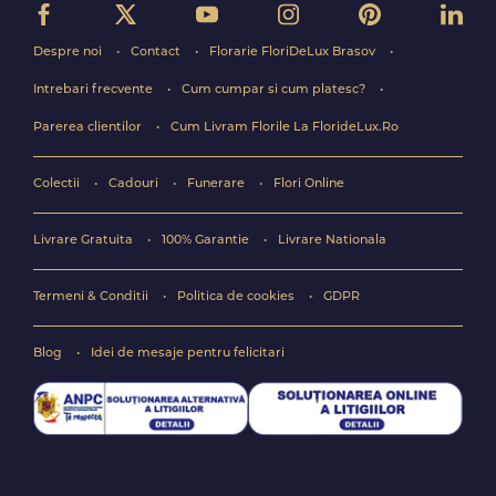
Despre noi
Contact
Florarie FloriDeLux Brasov
Intrebari frecvente
Cum cumpar si cum platesc?
Parerea clientilor
Cum Livram Florile La FlorideLux.Ro
Colectii
Cadouri
Funerare
Flori Online
Livrare Gratuita
100% Garantie
Livrare Nationala
Termeni & Conditii
Politica de cookies
GDPR
Blog
Idei de mesaje pentru felicitari