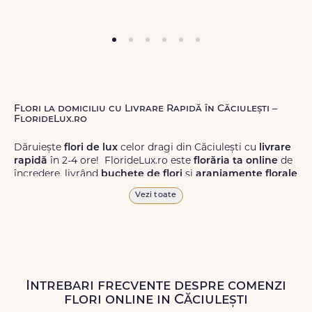
Flori la domiciliu cu Livrare Rapidă în Căciulești –
FlorideLux.ro
Dăruiește
flori de lux
celor dragi din Căciulești cu
livrare
rapidă
în 2-4 ore! FlorideLux.ro este
florăria ta online
de
încredere, livrând
buchete de flori
și
aranjamente florale
de calitate superioară în Căciulești și în toată România.
Vezi toate
Alege dintr-o gamă largă de
flori
proaspete, pentru orice
ocazie, și comanda-le
online!
Cu FlorideLux.ro, primești
garanția unei livrări prompte și a unor
flori
care vor face
impresie.
Intrebari frecvente despre comenzi
Livrăm buchete de flori
chiar și în
weekend
, pentru ca tu
flori online in Căciulești
să poți adresa un gest frumos atunci când ai nevoie.