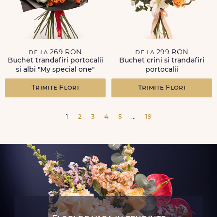
de la 269 RON
de la 299 RON
Buchet trandafiri portocalii
Buchet crini si trandafiri
si albi "My special one"
portocalii
Trimite Flori
Trimite Flori
1
2
3
4
5
...
19