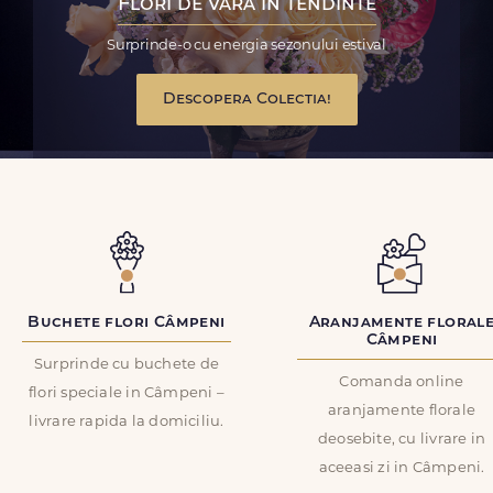
Flori de vara in tendinte
Surprinde-o cu energia sezonului estival
Descopera Colectia!
Buchete flori Câmpeni
Aranjamente floral
Câmpeni
Surprinde cu buchete de
Comanda online
flori speciale in Câmpeni –
aranjamente florale
livrare rapida la domiciliu.
deosebite, cu livrare in
aceeasi zi in Câmpeni.