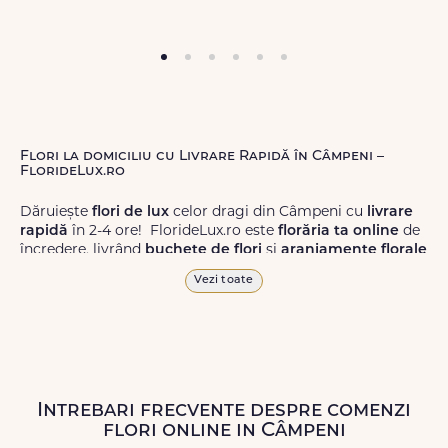
Flori la domiciliu cu Livrare Rapidă în Câmpeni –
FlorideLux.ro
Dăruiește
flori de lux
celor dragi din Câmpeni cu
livrare
rapidă
în 2-4 ore! FlorideLux.ro este
florăria ta online
de
încredere, livrând
buchete de flori
și
aranjamente florale
de calitate superioară în Câmpeni și în toată România.
Vezi toate
Alege dintr-o gamă largă de
flori
proaspete, pentru orice
ocazie, și comanda-le
online!
Cu FlorideLux.ro, primești
garanția unei livrări prompte și a unor
flori
care vor face
impresie.
Intrebari frecvente despre comenzi
Livrăm buchete de flori
chiar și în
weekend
, pentru ca tu
flori online in Câmpeni
să poți adresa un gest frumos atunci când ai nevoie.