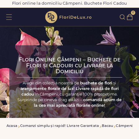
Flori online la domiciliu Câmpeni. Buchete Flori Cadou
0
Flori Online Câmpeni – Buchete de
Flori și Cadouri cu Livrare la
Domiciliu
Alege din colecția noastră de
buchete de flori
și
aranjamente florale de lux! Livrare rapidă de flori
cadou
în Câmpeni, cu garanție 100% prospețime.
Surprinde pe cineva drag astăzi –
comandă acum de
la cea mai apreciată florărie online!
Acasa
Comanzi simplu și rapid! Livrare Garantata
Bacau
Câmpeni