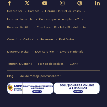
Despre noi
Contact
Florarie FloriDeLux Brasov
Intrebari frecvente
Cum cumpar si cum platesc?
Parerea clientilor
Cum Livram Florile La FlorideLux.Ro
Colectii
Cadouri
Funerare
Flori Online
Livrare Gratuita
100% Garantie
Livrare Nationala
Termeni & Conditii
Politica de cookies
GDPR
Blog
Idei de mesaje pentru felicitari