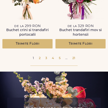
de la 299 RON
de la 329 RON
Buchet crini si trandafiri
Buchet trandafiri mov si
portocalii
hortensii
Trimite Flori
Trimite Flori
1
2
3
4
5
...
21