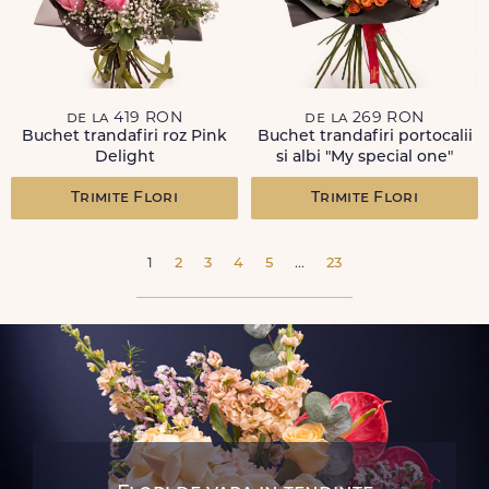
de la 419 RON
de la 269 RON
Buchet trandafiri roz Pink
Buchet trandafiri portocalii
Delight
si albi "My special one"
Trimite Flori
Trimite Flori
1
2
3
4
5
...
23