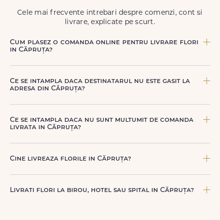
Cele mai frecvente intrebari despre comenzi, cont si
livrare, explicate pe scurt.
Cum plasez o comanda online pentru livrare flori
in Căpruța?
Comanda se plaseaza online, rapid si simplu, alegand
produsul dorit, data si intervalul de livrare si adresa din
Ce se intampla daca destinatarul nu este gasit la
Căpruța. sau poti plasa comanda telefonic, la nr. +40 722
adresa din Căpruța?
394 904.
Curierul nostru incearca sa contacteze destinatarul la
numarul de telefon oferit. Daca nu poate preda comanda,
Ce se intampla daca nu sunt multumit de comanda
te contactam pentru o solutie rapida (reprogramare sau
livrata in Căpruța?
alta adresa in Căpruța.
FloriDeLux ofera garantie 100% multumit sau banii inapoi,
astfel incat poti comanda fara griji.
Cine livreaza florile in Căpruța?
Florile sunt livrate prin curieri proprii FloriDeLux, si prin
parteneri de incredere, pentru a asigura manipulare
Livrati flori la birou, hotel sau spital in Căpruța?
corecta, punctualitate si o experienta premium la livrare.
Da, livram la adrese rezidentiale si comerciale din
Căpruța, inclusiv receptii sau birouri. Te rugam sa adaugi