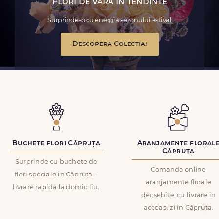
Flori de vara in tendinte
Surprinde-o cu energia sezonului estival
Descopera Colectia!
Buchete flori Căpruța
Aranjamente floral
Căpruța
Surprinde cu buchete de
Comanda online
flori speciale in Căpruța –
aranjamente florale
livrare rapida la domiciliu.
deosebite, cu livrare in
aceeasi zi in Căpruța.