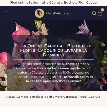
Flori online la domiciliu Căpruța. Buchete Flori Cadou
0
Flori Online Căpruța – Buchete de
Flori și Cadouri cu Livrare la
Domiciliu
Alege din colecția noastră de
buchete de flori
și
aranjamente florale de lux! Livrare rapidă de flori
cadou
în Căpruța, cu garanție 100% prospețime.
Surprinde pe cineva drag astăzi –
comandă acum de
la cea mai apreciată florărie online!
Acasa
Comanzi simplu și rapid! Livrare Garantata
Arad
Căpruța