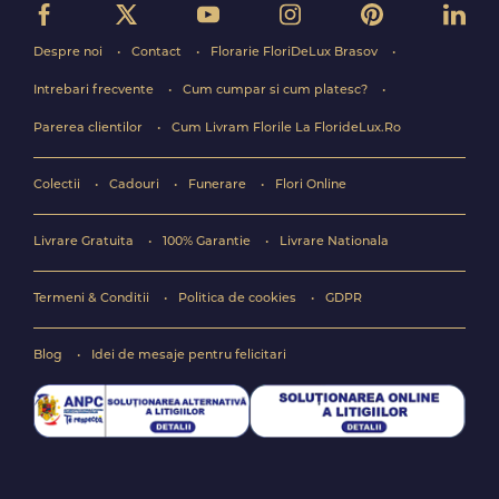
Despre noi
Contact
Florarie FloriDeLux Brasov
Intrebari frecvente
Cum cumpar si cum platesc?
Parerea clientilor
Cum Livram Florile La FlorideLux.Ro
Colectii
Cadouri
Funerare
Flori Online
Livrare Gratuita
100% Garantie
Livrare Nationala
Termeni & Conditii
Politica de cookies
GDPR
Blog
Idei de mesaje pentru felicitari