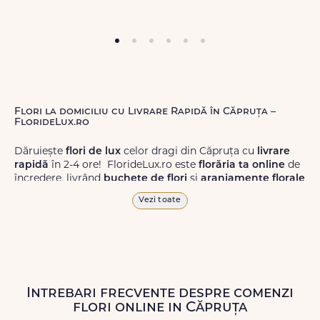
Flori la domiciliu cu Livrare Rapidă în Căpruța –
FlorideLux.ro
Dăruiește
flori de lux
celor dragi din Căpruța cu
livrare
rapidă
în 2-4 ore! FlorideLux.ro este
florăria ta online
de
încredere, livrând
buchete de flori
și
aranjamente florale
de calitate superioară în Căpruța și în toată România.
Vezi toate
Alege dintr-o gamă largă de
flori
proaspete, pentru orice
ocazie, și comanda-le
online!
Cu FlorideLux.ro, primești
garanția unei livrări prompte și a unor
flori
care vor face
impresie.
Intrebari frecvente despre comenzi
Livrăm buchete de flori
chiar și în
weekend
, pentru ca tu
flori online in Căpruța
să poți adresa un gest frumos atunci când ai nevoie.