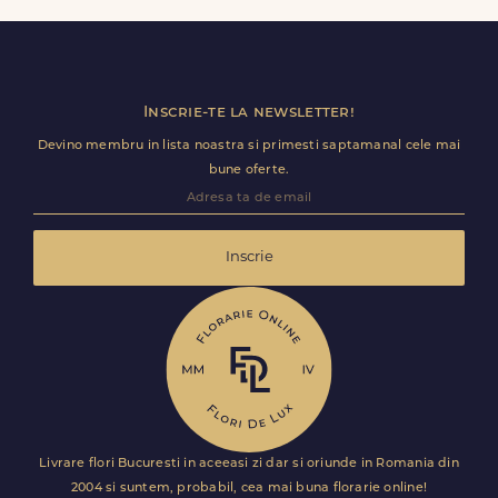
detalii utile (nume receptie, etaj, salon) ca livrarea sa
decurga fara intarzieri.
Inscrie-te la newsletter!
Devino membru in lista noastra si primesti saptamanal cele mai
bune oferte.
Inscrie
Livrare flori Bucuresti in aceeasi zi dar si oriunde in Romania din
2004 si suntem, probabil, cea mai buna florarie online!