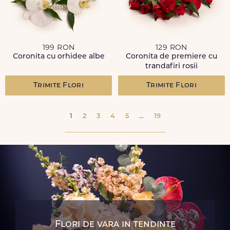
199 RON
129 RON
Coronita cu orhidee albe
Coronita de premiere cu
trandafiri rosii
Trimite Flori
Trimite Flori
1
2
3
4
5
...
19
Flori de vara in tendinte