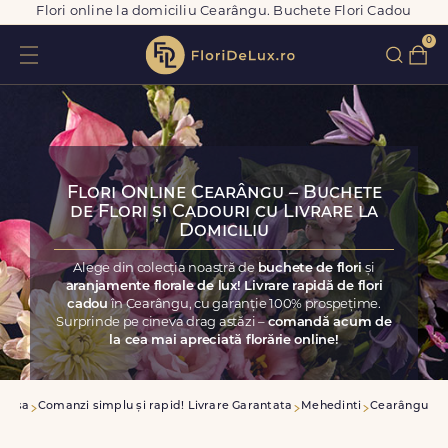
Flori online la domiciliu Cearângu. Buchete Flori Cadou
0
Flori Online Cearângu – Buchete
de Flori și Cadouri cu Livrare la
Domiciliu
Alege din colecția noastră de
buchete de flori
și
aranjamente florale de lux! Livrare rapidă de flori
cadou
în Cearângu, cu garanție 100% prospețime.
Surprinde pe cineva drag astăzi –
comandă acum de
la cea mai apreciată florărie online!
Acasa
Comanzi simplu și rapid! Livrare Garantata
Mehedinti
Cearângu