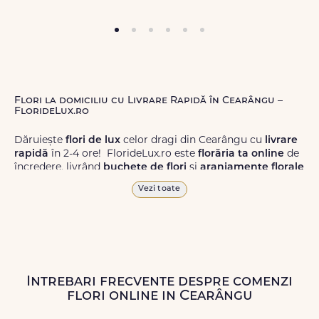
Flori la domiciliu cu Livrare Rapidă în Cearângu –
FlorideLux.ro
Dăruiește
flori de lux
celor dragi din Cearângu cu
livrare
rapidă
în 2-4 ore! FlorideLux.ro este
florăria ta online
de
încredere, livrând
buchete de flori
și
aranjamente florale
de calitate superioară în Cearângu și în toată România.
Vezi toate
Alege dintr-o gamă largă de
flori
proaspete, pentru orice
ocazie, și comanda-le
online!
Cu FlorideLux.ro, primești
garanția unei livrări prompte și a unor
flori
care vor face
impresie.
Intrebari frecvente despre comenzi
Livrăm buchete de flori
chiar și în
weekend
, pentru ca tu
flori online in Cearângu
să poți adresa un gest frumos atunci când ai nevoie.