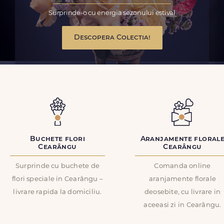
Surprinde-o cu energia sezonului estival
Descopera Colectia!
Buchete flori
Aranjamente floral
Cearângu
Cearângu
Surprinde cu buchete de
Comanda online
flori speciale in Cearângu –
aranjamente florale
livrare rapida la domiciliu.
deosebite, cu livrare in
aceeasi zi in Cearângu.