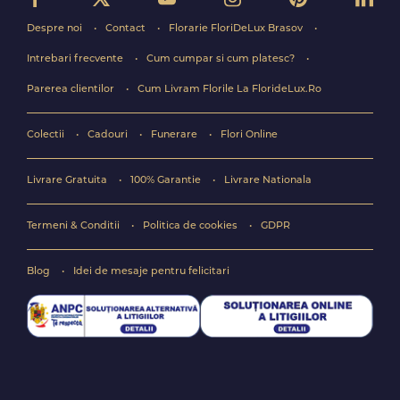
Despre noi
Contact
Florarie FloriDeLux Brasov
Intrebari frecvente
Cum cumpar si cum platesc?
Parerea clientilor
Cum Livram Florile La FlorideLux.Ro
Colectii
Cadouri
Funerare
Flori Online
Livrare Gratuita
100% Garantie
Livrare Nationala
Termeni & Conditii
Politica de cookies
GDPR
Blog
Idei de mesaje pentru felicitari