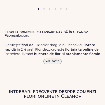
Flori la domiciliu cu Livrare Rapidă în Cleanov –
FlorideLux.ro
Dăruiește
flori de lux
celor dragi din Cleanov cu
livrare
rapidă
în 2-4 ore! FlorideLux.ro este
florăria ta online
de
încredere, livrând
buchete de flori
și
aranjamente florale
de calitate superioară în Cleanov și în toată România.
Vezi toate
Alege dintr-o gamă largă de
flori
proaspete, pentru orice
ocazie, și comanda-le
online!
Cu FlorideLux.ro, primești
garanția unei livrări prompte și a unor
flori
care vor face
impresie.
Intrebari frecvente despre comenzi
Livrăm buchete de flori
chiar și în
weekend
, pentru ca tu
flori online in Cleanov
să poți adresa un gest frumos atunci când ai nevoie.