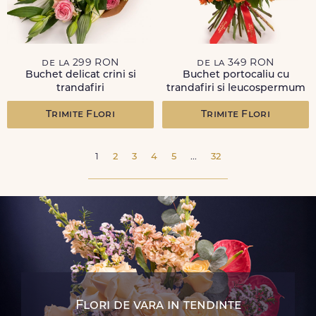
de la 299 RON
de la 349 RON
Buchet delicat crini si
Buchet portocaliu cu
trandafiri
trandafiri si leucospermum
Trimite Flori
Trimite Flori
1
2
3
4
5
...
32
Flori de vara in tendinte