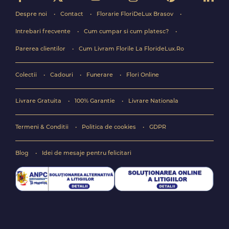
Despre noi
Contact
Florarie FloriDeLux Brasov
Intrebari frecvente
Cum cumpar si cum platesc?
Parerea clientilor
Cum Livram Florile La FlorideLux.Ro
Colectii
Cadouri
Funerare
Flori Online
Livrare Gratuita
100% Garantie
Livrare Nationala
Termeni & Conditii
Politica de cookies
GDPR
Blog
Idei de mesaje pentru felicitari