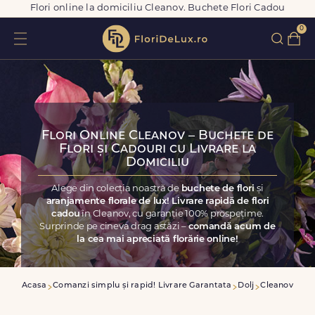
Flori online la domiciliu Cleanov. Buchete Flori Cadou
0
Flori Online Cleanov – Buchete de
Flori și Cadouri cu Livrare la
Domiciliu
Alege din colecția noastră de
buchete de flori
și
aranjamente florale de lux! Livrare rapidă de flori
cadou
în Cleanov, cu garanție 100% prospețime.
Surprinde pe cineva drag astăzi –
comandă acum de
la cea mai apreciată florărie online!
Acasa
Comanzi simplu și rapid! Livrare Garantata
Dolj
Cleanov