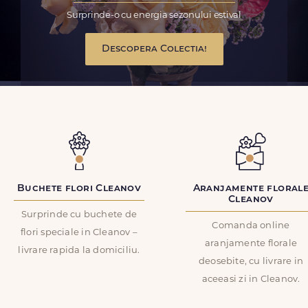
Surprinde-o cu energia sezonului estival
Descopera Colectia!
Buchete flori Cleanov
Aranjamente floral
Cleanov
Surprinde cu buchete de
Comanda online
flori speciale in Cleanov –
aranjamente florale
livrare rapida la domiciliu.
deosebite, cu livrare in
aceeasi zi in Cleanov.