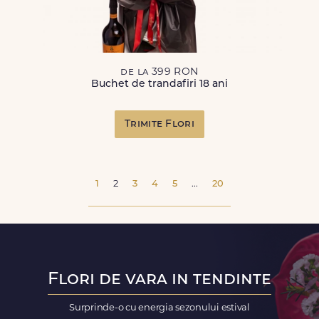
de la 399 RON
Buchet de trandafiri 18 ani
Trimite Flori
1
2
3
4
5
...
20
Flori de vara in tendinte
Surprinde-o cu energia sezonului estival