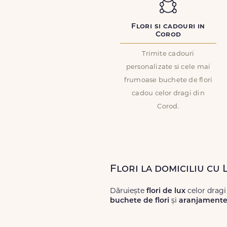
Flori si cadouri in
Corod
Trimite cadouri
personalizate si cele mai
frumoase buchete de flori
cadou celor dragi din
Corod.
Flori la domiciliu cu
Dăruiește
flori de lux
celor dragi
buchete de flori
și
aranjamente 
Alege dintr-o gamă largă de
flori