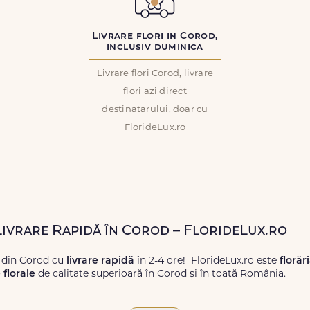
Livrare flori in Corod,
inclusiv duminica
Livrare flori Corod, livrare
flori azi direct
destinatarului, doar cu
FlorideLux.ro
 Livrare Rapidă în Corod – FlorideLux.ro
 din Corod cu
livrare rapidă
în 2-4 ore! FlorideLux.ro este
florăr
florale
de calitate superioară în Corod și în toată România.
proaspete, pentru orice ocazie, și comanda-le
online!
Cu Floride