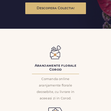
Descopera Colectia!
Aranjamente florale
Corod
Comanda online
aranjamente florale
deosebite, cu livrare in
aceeasi zi in Corod.