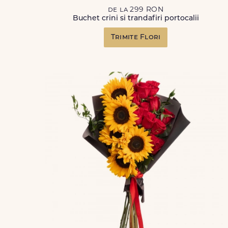
de la 299 RON
Buchet crini si trandafiri portocalii
Trimite Flori