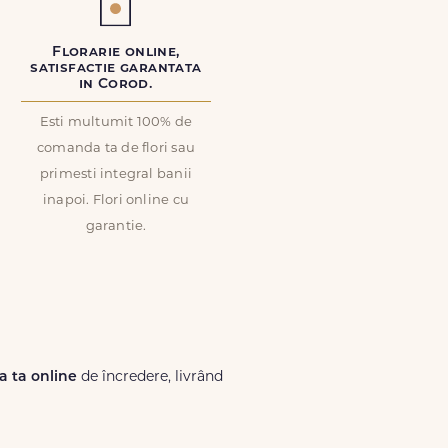
Florarie online,
satisfactie garantata
in Corod.
Esti multumit 100% de
comanda ta de flori sau
primesti integral banii
inapoi. Flori online cu
garantie.
ia ta online
de încredere, livrând
Lux.ro, primești garanția unei