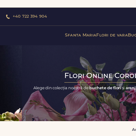
+40 722 394 904
Sfanta Maria
Flori de vara
Buc
Flori Online Corod
Alege din colecția noastră de
buchete de flori
și
aranj
A