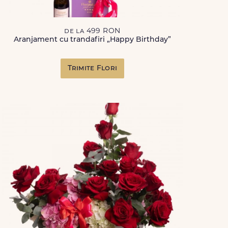
de la 499 RON
Aranjament cu trandafiri „Happy Birthday”
Trimite Flori