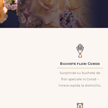
Buchete flori Corod
Surprinde cu buchete de
flori speciale in Corod –
livrare rapida la domiciliu.