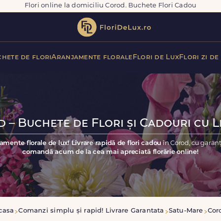
Flori online la domiciliu Corod. Buchete Flori Cadou
hete de flori
Aranjamente florale
Flori de Lux
Flori zi de
 – Buchete de Flori și Cadouri cu L
amente florale de lux! Livrare rapidă de flori cadou
în Corod, cu garan
comandă acum de la cea mai apreciată florărie online!
casa
Comanzi simplu și rapid! Livrare Garantata
Satu-Mare
Cor