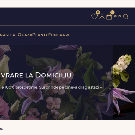
0
0
ron
 nastere
Ocazii
Plante
Funerare
ivrare la Domiciliu
ție 100% prospețime. Surprinde pe cineva drag astăzi –
od