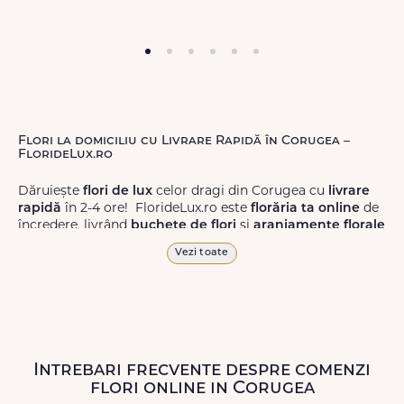
Flori la domiciliu cu Livrare Rapidă în Corugea –
FlorideLux.ro
Dăruiește
flori de lux
celor dragi din Corugea cu
livrare
rapidă
în 2-4 ore! FlorideLux.ro este
florăria ta online
de
încredere, livrând
buchete de flori
și
aranjamente florale
de calitate superioară în Corugea și în toată România.
Vezi toate
Alege dintr-o gamă largă de
flori
proaspete, pentru orice
ocazie, și comanda-le
online!
Cu FlorideLux.ro, primești
garanția unei livrări prompte și a unor
flori
care vor face
impresie.
Intrebari frecvente despre comenzi
Livrăm buchete de flori
chiar și în
weekend
, pentru ca tu
flori online in Corugea
să poți adresa un gest frumos atunci când ai nevoie.