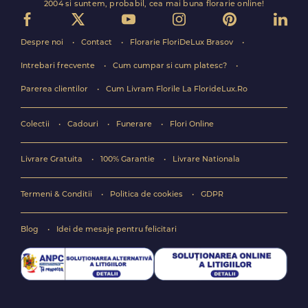
2004 si suntem, probabil, cea mai buna florarie online!
Despre noi
Contact
Florarie FloriDeLux Brasov
Intrebari frecvente
Cum cumpar si cum platesc?
Parerea clientilor
Cum Livram Florile La FlorideLux.Ro
Colectii
Cadouri
Funerare
Flori Online
Livrare Gratuita
100% Garantie
Livrare Nationala
Termeni & Conditii
Politica de cookies
GDPR
Blog
Idei de mesaje pentru felicitari