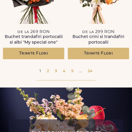
de la 269 RON
de la 299 RON
Buchet trandafiri portocalii
Buchet crini si trandafiri
si albi "My special one"
portocalii
Trimite Flori
Trimite Flori
1
2
3
4
5
...
24