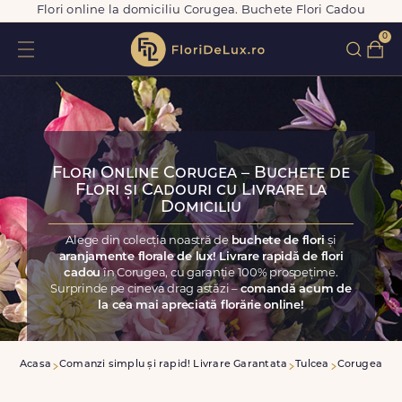
Flori online la domiciliu Corugea. Buchete Flori Cadou
0
Flori Online Corugea – Buchete de
Flori și Cadouri cu Livrare la
Domiciliu
Alege din colecția noastră de
buchete de flori
și
aranjamente florale de lux! Livrare rapidă de flori
cadou
în Corugea, cu garanție 100% prospețime.
Surprinde pe cineva drag astăzi –
comandă acum de
la cea mai apreciată florărie online!
Acasa
Comanzi simplu și rapid! Livrare Garantata
Tulcea
Corugea