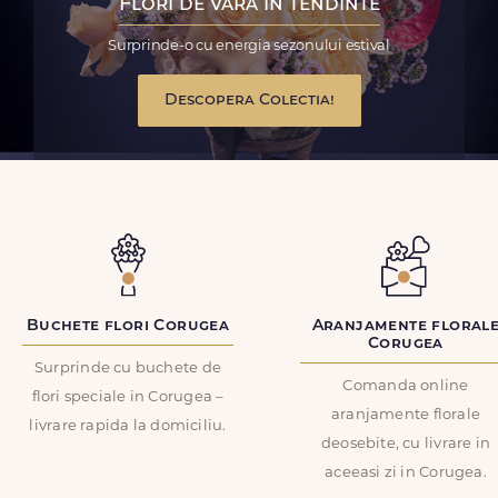
Flori de vara in tendinte
Surprinde-o cu energia sezonului estival
Descopera Colectia!
Buchete flori Corugea
Aranjamente floral
Corugea
Surprinde cu buchete de
Comanda online
flori speciale in Corugea –
aranjamente florale
livrare rapida la domiciliu.
deosebite, cu livrare in
aceeasi zi in Corugea.