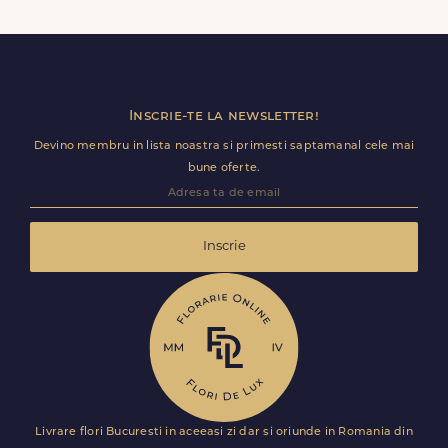
comenzile plasate online, in limita intervalelor disponibile.
Florile sunt livrate rapid, direct de curierii nostri proprii.
Inscrie-te la newsletter!
Devino membru in lista noastra si primesti saptamanal cele mai
bune oferte.
Inscrie
Livrare flori Bucuresti in aceeasi zi dar si oriunde in Romania din