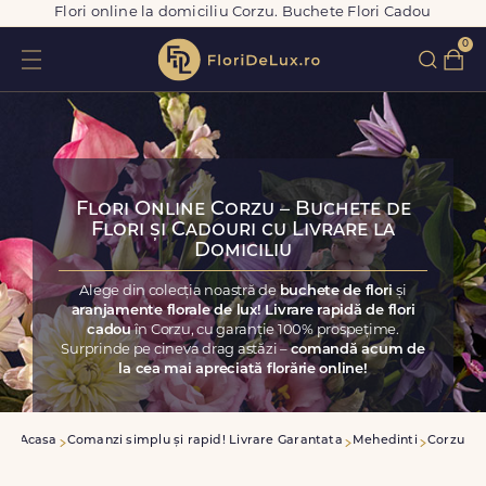
Flori online la domiciliu Corzu. Buchete Flori Cadou
0
Flori Online Corzu – Buchete de
Flori și Cadouri cu Livrare la
Domiciliu
Alege din colecția noastră de
buchete de flori
și
aranjamente florale de lux! Livrare rapidă de flori
cadou
în Corzu, cu garanție 100% prospețime.
Surprinde pe cineva drag astăzi –
comandă acum de
la cea mai apreciată florărie online!
Acasa
Comanzi simplu și rapid! Livrare Garantata
Mehedinti
Corzu