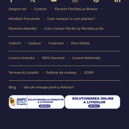
Despre noi
Contact
Florarie FloriDeLux Brasov
Intrebari frecvente
Cum cumpar si cum platesc?
Parerea clientilor
Cum Livram Florile La FlorideLux.Ro
Colectii
Cadouri
Funerare
Flori Online
Livrare Gratuita
100% Garantie
Livrare Nationala
Termeni & Conditii
Politica de cookies
GDPR
Blog
Idei de mesaje pentru felicitari