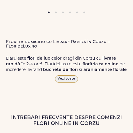
Flori la domiciliu cu Livrare Rapidă în Corzu –
FlorideLux.ro
Dăruiește
flori de lux
celor dragi din Corzu cu
livrare
rapidă
în 2-4 ore! FlorideLux.ro este
florăria ta online
de
încredere, livrând
buchete de flori
și
aranjamente florale
de calitate superioară în Corzu și în toată România.
Vezi toate
Alege dintr-o gamă largă de
flori
proaspete, pentru orice
ocazie, și comanda-le
online!
Cu FlorideLux.ro, primești
garanția unei livrări prompte și a unor
flori
care vor face
impresie.
Intrebari frecvente despre comenzi
Livrăm buchete de flori
chiar și în
weekend
, pentru ca tu
flori online in Corzu
să poți adresa un gest frumos atunci când ai nevoie.