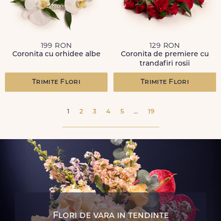
199 RON
129 RON
Coronita cu orhidee albe
Coronita de premiere cu
trandafiri rosii
Trimite Flori
Trimite Flori
1
2
3
4
5
...
19
Flori de vara in tendinte