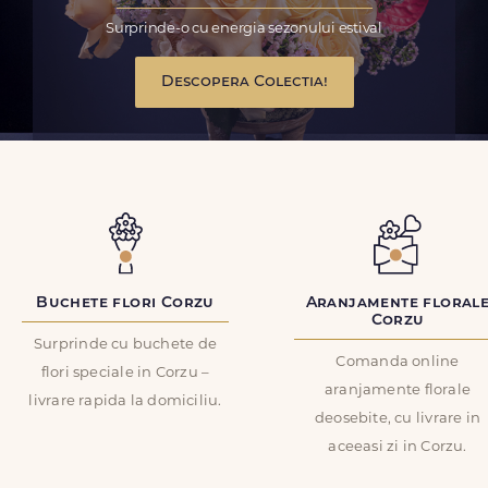
Surprinde-o cu energia sezonului estival
Descopera Colectia!
Buchete flori Corzu
Aranjamente floral
Corzu
Surprinde cu buchete de
Comanda online
flori speciale in Corzu –
aranjamente florale
livrare rapida la domiciliu.
deosebite, cu livrare in
aceeasi zi in Corzu.