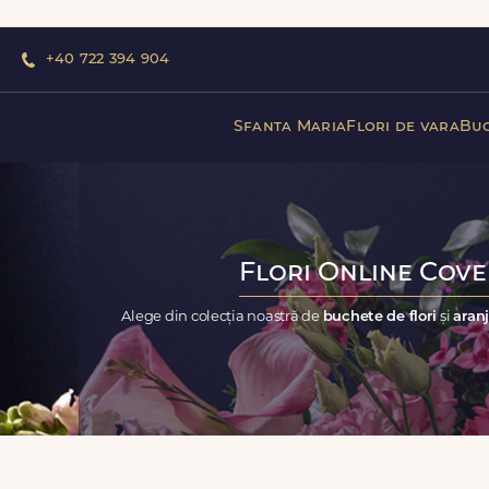
+40 722 394 904
Sfanta Maria
Flori de vara
Buc
Flori Online Covei
Alege din colecția noastră de
buchete de flori
și
aranj