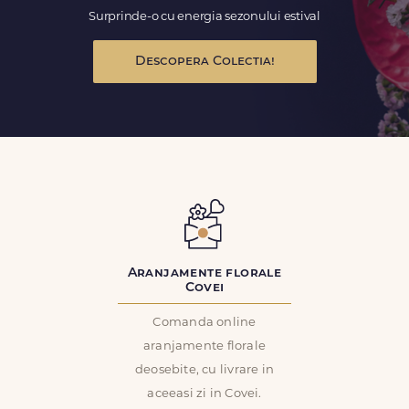
Surprinde-o cu energia sezonului estival
Descopera Colectia!
Aranjamente florale
Covei
Comanda online
aranjamente florale
deosebite, cu livrare in
aceeasi zi in Covei.