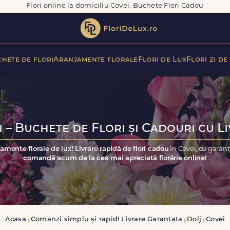
Flori online la domiciliu Covei. Buchete Flori Cadou
hete de flori
Aranjamente florale
Flori de Lux
Flori zi de
 – Buchete de Flori și Cadouri cu L
amente florale de lux! Livrare rapidă de flori cadou
în Covei, cu garan
comandă acum de la cea mai apreciată florărie online!
Acasa
Comanzi simplu și rapid! Livrare Garantata
Dolj
Covei