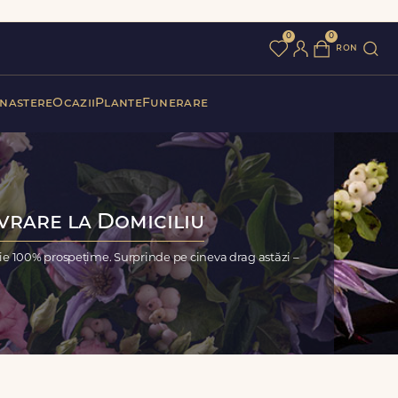
0
0
ron
 nastere
Ocazii
Plante
Funerare
ivrare la Domiciliu
ție 100% prospețime. Surprinde pe cineva drag astăzi –