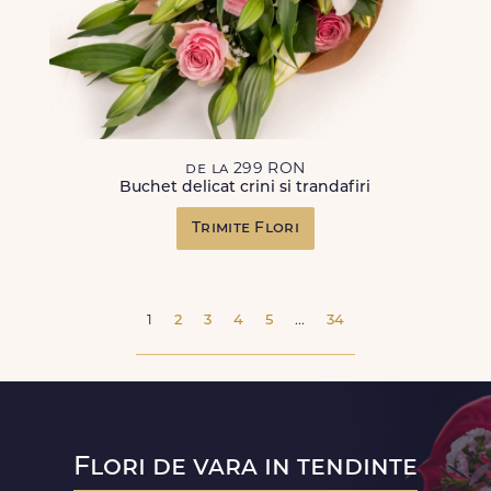
de la 299 RON
Buchet delicat crini si trandafiri
Trimite Flori
1
2
3
4
5
...
34
Flori de vara in tendinte