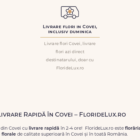
Livrare flori in Covei,
inclusiv duminica
Livrare flori Covei, livrare
flori azi direct
destinatarului, doar cu
FlorideLux.ro
Livrare Rapidă în Covei – FlorideLux.ro
 din Covei cu
livrare rapidă
în 2-4 ore! FlorideLux.ro este
florări
florale
de calitate superioară în Covei și în toată România.