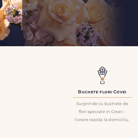
Buchete flori Covei
Surprinde cu buchete de
flori speciale in Covei –
livrare rapida la domiciliu.