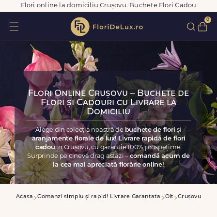
Flori online la domiciliu Crușovu. Buchete Flori Cadou
0
Flori Online Crușovu – Buchete de
Flori și Cadouri cu Livrare la
Domiciliu
Alege din colecția noastră de
buchete de flori
și
aranjamente florale de lux! Livrare rapidă de flori
cadou
în Crușovu, cu garanție 100% prospețime.
Surprinde pe cineva drag astăzi –
comandă acum de
la cea mai apreciată florărie online!
Acasa
Comanzi simplu și rapid! Livrare Garantata
Olt
Crușovu