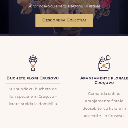
Surprinde-o cu energia sezonului estival
Descopera Colectia!
Buchete flori Crușovu
Aranjamente floral
Crușovu
Surprinde cu buchete de
Comanda online
flori speciale in Crușovu –
aranjamente florale
livrare rapida la domiciliu.
deosebite, cu livrare in
aceeasi zi in Crușovu.