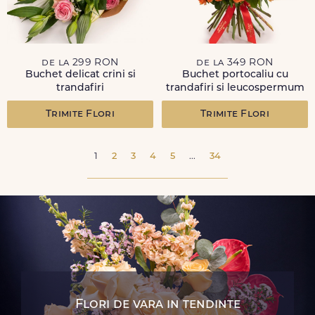
de la 299 RON
de la 349 RON
Buchet delicat crini si
Buchet portocaliu cu
trandafiri
trandafiri si leucospermum
Trimite Flori
Trimite Flori
1
2
3
4
5
...
34
Flori de vara in tendinte