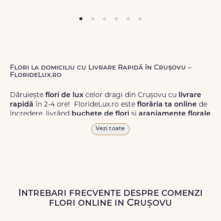
Flori la domiciliu cu Livrare Rapidă în Crușovu –
FlorideLux.ro
Dăruiește
flori de lux
celor dragi din Crușovu cu
livrare
rapidă
în 2-4 ore! FlorideLux.ro este
florăria ta online
de
încredere, livrând
buchete de flori
și
aranjamente florale
de calitate superioară în Crușovu și în toată România.
Vezi toate
Alege dintr-o gamă largă de
flori
proaspete, pentru orice
ocazie, și comanda-le
online!
Cu FlorideLux.ro, primești
garanția unei livrări prompte și a unor
flori
care vor face
impresie.
Intrebari frecvente despre comenzi
Livrăm buchete de flori
chiar și în
weekend
, pentru ca tu
flori online in Crușovu
să poți adresa un gest frumos atunci când ai nevoie.