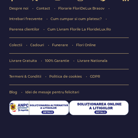
Despre noi
Contact
Florarie FloriDeLux Brasov
Intrebari frecvente
Cum cumpar si cum platesc?
Parerea clientilor
Cum Livram Florile La FlorideLux.Ro
Colectii
Cadouri
Funerare
Flori Online
Livrare Gratuita
100% Garantie
Livrare Nationala
Termeni & Conditii
Politica de cookies
GDPR
Blog
Idei de mesaje pentru felicitari