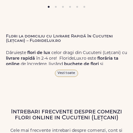
Flori la domiciliu cu Livrare Rapidă în Cucuteni
(Lețcani) – FlorideLux.ro
Dăruiește
flori de lux
celor dragi din Cucuteni (Lețcani) cu
livrare rapidă
în 2-4 ore! FlorideLux.ro este
florăria ta
online
de încredere, livrând
buchete de flori
și
aranjamente florale
de calitate superioară în Cucuteni
Vezi toate
(Lețcani) și în toată România.
Alege dintr-o gamă largă de
flori
proaspete, pentru orice
ocazie, și comanda-le
online!
Cu FlorideLux.ro, primești
garanția unei livrări prompte și a unor
flori
care vor face
impresie.
Intrebari frecvente despre comenzi
flori online in Cucuteni (Lețcani)
Livrăm buchete de flori
chiar și în
weekend
, pentru ca tu
să poți adresa un gest frumos atunci când ai nevoie.
Cele mai frecvente intrebari despre comenzi, cont si