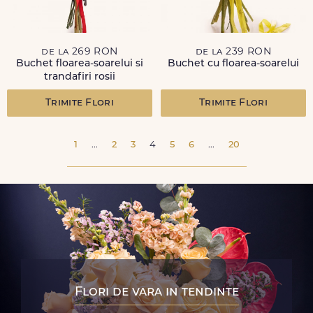
de la 269 RON
de la 239 RON
Buchet floarea-soarelui si
Buchet cu floarea-soarelui
trandafiri rosii
Trimite Flori
Trimite Flori
1
...
2
3
4
5
6
...
20
Flori de vara in tendinte