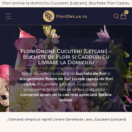
Flori online la domiciliu Cucuteni (Lețcani). Buchete Flori Cadou
0
Flori Online Cucuteni (Lețcani) –
Buchete de Flori și Cadouri cu
Livrare la Domiciliu
Alege din colecția noastră de
buchete de flori
și
aranjamente florale de lux! Livrare rapidă de flori
cadou
în Cucuteni (Lețcani), cu garanție 100%
prospețime. Surprinde pe cineva drag astăzi –
comandă acum de la cea mai apreciată florărie
online!
asa
Comanzi simplu și rapid! Livrare Garantata
Iasi
Cucuteni (Lețcani)