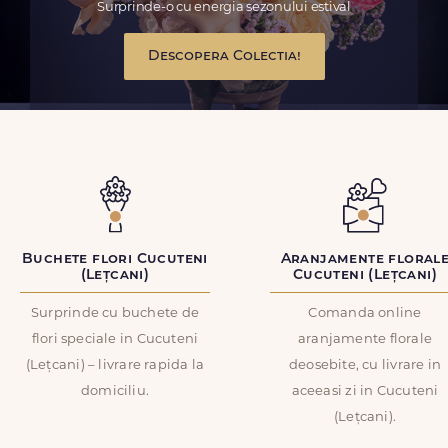
Surprinde-o cu energia sezonului estival
Descopera Colectia!
Buchete flori Cucuteni
Aranjamente floral
(Lețcani)
Cucuteni (Lețcani)
Surprinde cu buchete de
Comanda online
flori speciale in Cucuteni
aranjamente florale
(Lețcani) – livrare rapida la
deosebite, cu livrare in
domiciliu.
aceeasi zi in Cucuteni
(Lețcani).