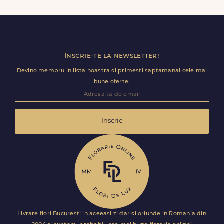
minute in Cucuteni (Lețcani), datorita livrarii rapide in
aceeasi zi, in doar cateva ore.
Inscrie-te la newsletter!
Devino membru in lista noastra si primesti saptamanal cele mai
bune oferte.
Inscrie
Livrare flori Bucuresti in aceeasi zi dar si oriunde in Romania din