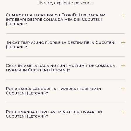
livrare, explicate pe scurt.
Cum pot lua legatura cu FloriDeLux daca am
intrebari despre comanda mea din Cucuteni
(Lețcani)?
Echipa FloriDeLux iti ofera suport clienti 7 zile din 7
pentru comenzile cu livrare in Cucuteni (Lețcani). Ne poti
In cat timp ajung florile la destinatie in Cucuteni
contacta oricand pentru informatii despre comanda,
(Lețcani)?
livrare sau produse, telefonic la +40 722 394 904, prin
chat-ul de pe site sau prin email la
contact@floridelux.ro
.
In Cucuteni (Lețcani), livrarea se face in 2–4 ore de la
confirmarea platii comenzii, in functie de intervalul de
Ce se intampla daca nu sunt multumit de comanda
livrare aes.
livrata in Cucuteni (Lețcani)?
FloriDeLux ofera garantie 100% multumit sau banii inapoi,
astfel incat poti comanda fara griji.
Pot adauga cadouri la livrarea florilor in
Cucuteni (Lețcani)?
Da, poti adauga cadouri precum ciocolata, vin, sampanie,
baloane, ursuleti de plus, torturi sau alte produse
Pot comanda flori last minute cu livrare in
premium direct in cosul de cumparaturi.
Cucuteni (Lețcani)?
Da, FloriDeLux este o solutie potrivita pentru comenzi last