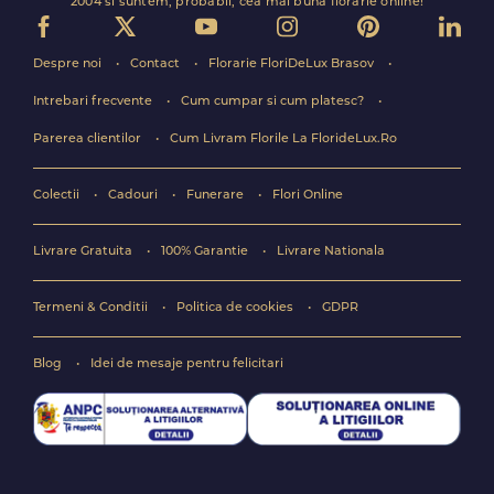
2004 si suntem, probabil, cea mai buna florarie online!
Despre noi
Contact
Florarie FloriDeLux Brasov
Intrebari frecvente
Cum cumpar si cum platesc?
Parerea clientilor
Cum Livram Florile La FlorideLux.Ro
Colectii
Cadouri
Funerare
Flori Online
Livrare Gratuita
100% Garantie
Livrare Nationala
Termeni & Conditii
Politica de cookies
GDPR
Blog
Idei de mesaje pentru felicitari