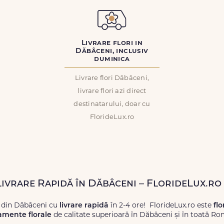
Livrare flori in
Dăbâceni, inclusiv
duminica
Livrare flori Dăbâceni,
livrare flori azi direct
destinatarului, doar cu
FlorideLux.ro
 Livrare Rapidă în Dăbâceni – FlorideLux.ro
 din Dăbâceni cu
livrare rapidă
în 2-4 ore! FlorideLux.ro este
flo
amente florale
de calitate superioară în Dăbâceni și în toată Ro