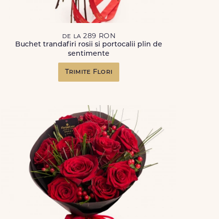
de la 289 RON
Buchet trandafiri rosii si portocalii plin de
sentimente
Trimite Flori