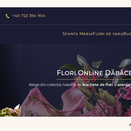
+40 722 394 904
Sfanta Maria
Flori de vara
Buc
Flori Online Dăbâce
Alege din colecția noastră de
buchete de flori
și
aranjam