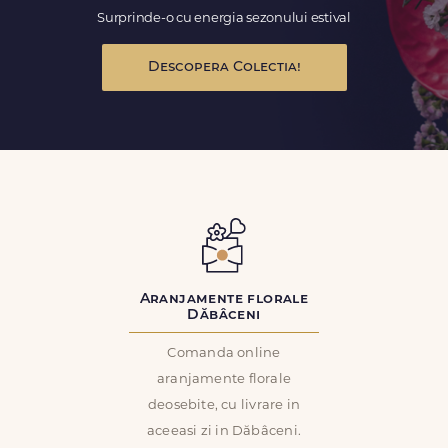
Surprinde-o cu energia sezonului estival
Descopera Colectia!
Aranjamente florale
Dăbâceni
Comanda online
aranjamente florale
deosebite, cu livrare in
aceeasi zi in Dăbâceni.