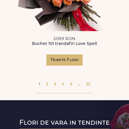
2099 RON
Buchet 101 trandafiri Love Spell
Trimite Flori
1
2
3
4
5
...
22
Flori de vara in tendinte