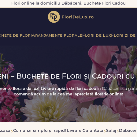
Flori online la domiciliu Dăbâceni. Buchete Flori Cadou
hete de flori
Aranjamente florale
Flori de Lux
Flori zi de
ni – Buchete de Flori și Cadouri cu 
ente florale de lux! Livrare rapidă de flori cadou
în Dăbâceni, cu gara
comandă acum de la cea mai apreciată florărie online!
Acasa
Comanzi simplu și rapid! Livrare Garantata
Salaj
Dăbâcen