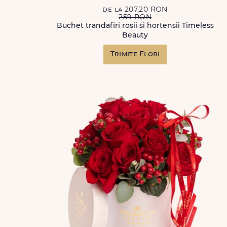
de la 207,20 RON
259 RON
Buchet trandafiri rosii si hortensii Timeless
Beauty
Trimite Flori