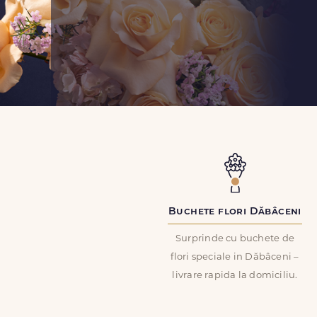
Buchete flori Dăbâceni
Surprinde cu buchete de
flori speciale in Dăbâceni –
livrare rapida la domiciliu.