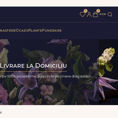
0
0
ron
 nastere
Ocazii
Plante
Funerare
Livrare la Domiciliu
nție 100% prospețime. Surprinde pe cineva drag astăzi –
i