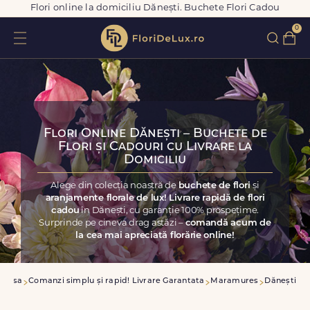
Flori online la domiciliu Dănești. Buchete Flori Cadou
0
Flori Online Dănești – Buchete de
Flori și Cadouri cu Livrare la
Domiciliu
Alege din colecția noastră de
buchete de flori
și
aranjamente florale de lux! Livrare rapidă de flori
cadou
în Dănești, cu garanție 100% prospețime.
Surprinde pe cineva drag astăzi –
comandă acum de
la cea mai apreciată florărie online!
Acasa
Comanzi simplu și rapid! Livrare Garantata
Maramures
Dănești