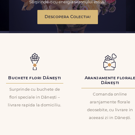
Surprinde-o cu energia sezonului estival
Descopera Colectia!
Buchete flori Dănești
Aranjamente floral
Dănești
Surprinde cu buchete de
Comanda online
flori speciale in Dănești –
aranjamente florale
livrare rapida la domiciliu.
deosebite, cu livrare in
aceeasi zi in Dănești.