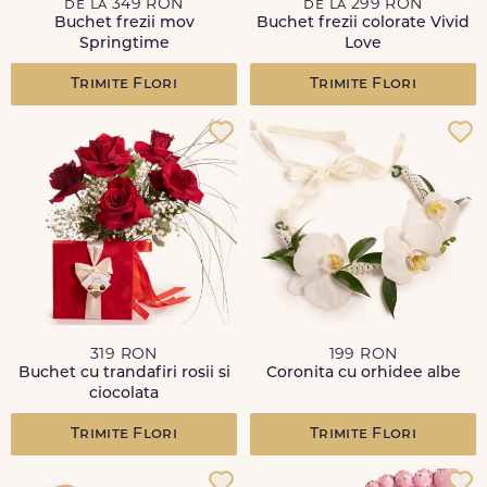
de la 349 RON
de la 299 RON
Buchet frezii mov
Buchet frezii colorate Vivid
Springtime
Love
Trimite Flori
Trimite Flori
319 RON
199 RON
Buchet cu trandafiri rosii si
Coronita cu orhidee albe
ciocolata
Trimite Flori
Trimite Flori