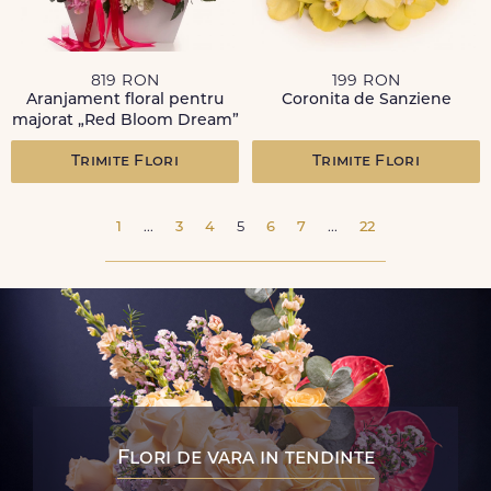
819 RON
199 RON
Aranjament floral pentru
Coronita de Sanziene
majorat „Red Bloom Dream”
Trimite Flori
Trimite Flori
1
...
3
4
5
6
7
...
22
Flori de vara in tendinte