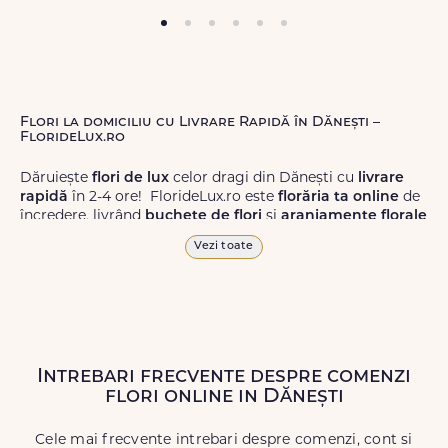
Flori la domiciliu cu Livrare Rapidă în Dănești –
FlorideLux.ro
Dăruiește
flori de lux
celor dragi din Dănești cu
livrare
rapidă
în 2-4 ore! FlorideLux.ro este
florăria ta online
de
încredere, livrând
buchete de flori
și
aranjamente florale
de calitate superioară în Dănești și în toată România.
Vezi toate
Alege dintr-o gamă largă de
flori
proaspete, pentru orice
ocazie, și comanda-le
online!
Cu FlorideLux.ro, primești
garanția unei livrări prompte și a unor
flori
care vor face
impresie.
Intrebari frecvente despre comenzi
Livrăm buchete de flori
chiar și în
weekend
, pentru ca tu
flori online in Dănești
să poți adresa un gest frumos atunci când ai nevoie.
Cele mai frecvente intrebari despre comenzi, cont si