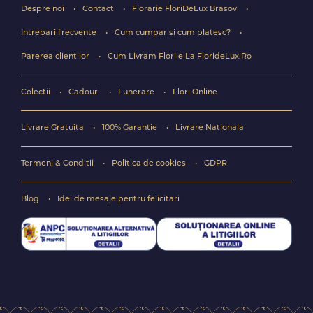
Despre noi
Contact
Florarie FloriDeLux Brasov
Intrebari frecvente
Cum cumpar si cum platesc?
Parerea clientilor
Cum Livram Florile La FlorideLux.Ro
Colectii
Cadouri
Funerare
Flori Online
Livrare Gratuita
100% Garantie
Livrare Nationala
Termeni & Conditii
Politica de cookies
GDPR
Blog
Idei de mesaje pentru felicitari