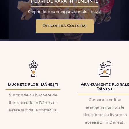
Flori de vara in tendinte
Surprinde-o cu energia sezonului estival
Descopera Colectia!
Buchete flori Dănești
Aranjamente floral
Dănești
Surprinde cu buchete de
Comanda online
flori speciale in Dănești –
aranjamente florale
livrare rapida la domiciliu.
deosebite, cu livrare in
aceeasi zi in Dănești.