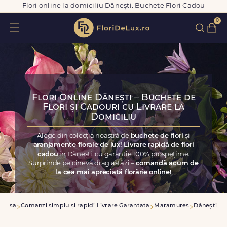
Flori online la domiciliu Dănești. Buchete Flori Cadou
0
Flori Online Dănești – Buchete de
Flori și Cadouri cu Livrare la
Domiciliu
Alege din colecția noastră de
buchete de flori
și
aranjamente florale de lux! Livrare rapidă de flori
cadou
în Dănești, cu garanție 100% prospețime.
Surprinde pe cineva drag astăzi –
comandă acum de
la cea mai apreciată florărie online!
Acasa
Comanzi simplu și rapid! Livrare Garantata
Maramures
Dănești