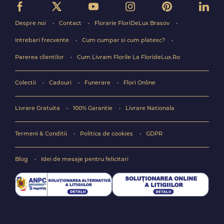
Despre noi
Contact
Florarie FloriDeLux Brasov
Intrebari frecvente
Cum cumpar si cum platesc?
Parerea clientilor
Cum Livram Florile La FlorideLux.Ro
Colectii
Cadouri
Funerare
Flori Online
Livrare Gratuita
100% Garantie
Livrare Nationala
Termeni & Conditii
Politica de cookies
GDPR
Blog
Idei de mesaje pentru felicitari