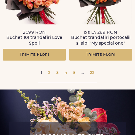
2099 RON
de la 269 RON
Buchet 101 trandafiri Love
Buchet trandafiri portocalii
Spell
si albi "My special one"
Trimite Flori
Trimite Flori
1
2
3
4
5
...
22