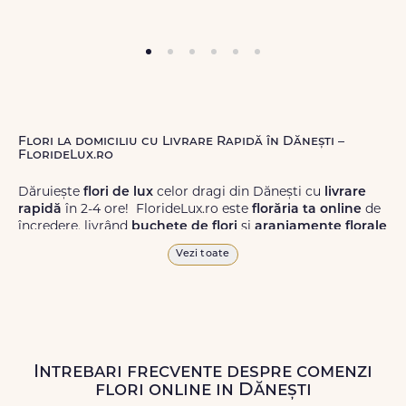
Flori la domiciliu cu Livrare Rapidă în Dănești –
FlorideLux.ro
Dăruiește
flori de lux
celor dragi din Dănești cu
livrare
rapidă
în 2-4 ore! FlorideLux.ro este
florăria ta online
de
încredere, livrând
buchete de flori
și
aranjamente florale
de calitate superioară în Dănești și în toată România.
Vezi toate
Alege dintr-o gamă largă de
flori
proaspete, pentru orice
ocazie, și comanda-le
online!
Cu FlorideLux.ro, primești
garanția unei livrări prompte și a unor
flori
care vor face
impresie.
Intrebari frecvente despre comenzi
Livrăm buchete de flori
chiar și în
weekend
, pentru ca tu
flori online in Dănești
să poți adresa un gest frumos atunci când ai nevoie.