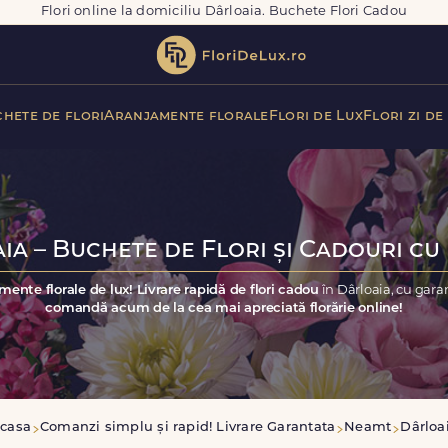
Flori online la domiciliu Dârloaia. Buchete Flori Cadou
hete de flori
Aranjamente florale
Flori de Lux
Flori zi de
ia – Buchete de Flori și Cadouri cu 
mente florale de lux! Livrare rapidă de flori cadou
în Dârloaia, cu gara
comandă acum de la cea mai apreciată florărie online!
casa
Comanzi simplu și rapid! Livrare Garantata
Neamt
Dârloa