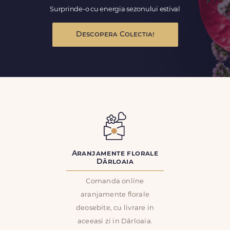
Surprinde-o cu energia sezonului estival
Descopera Colectia!
Aranjamente florale
Dârloaia
Comanda online
aranjamente florale
deosebite, cu livrare in
aceeasi zi in Dârloaia.