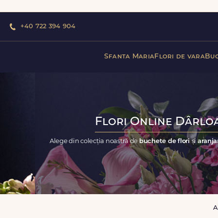
+40 722 394 904
Sfanta Maria
Flori de vara
Buc
Flori Online Dârloa
Alege din colecția noastră de
buchete de flori
și
aranja
A