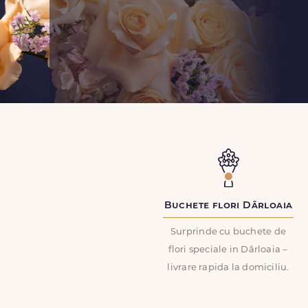
Buchete flori Dârloaia
Surprinde cu buchete de
flori speciale in Dârloaia –
livrare rapida la domiciliu.