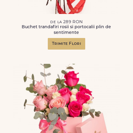
de la 289 RON
Buchet trandafiri rosii si portocalii plin de
sentimente
Trimite Flori