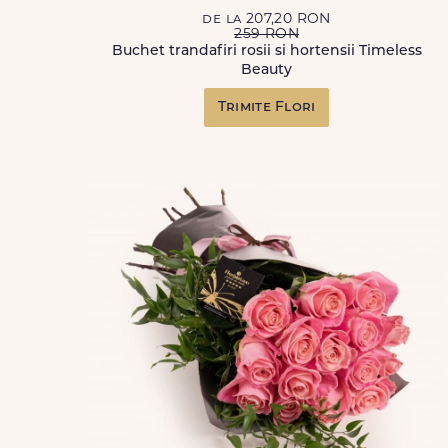
de la 207,20 RON
259 RON
Buchet trandafiri rosii si hortensii Timeless
Beauty
Trimite Flori