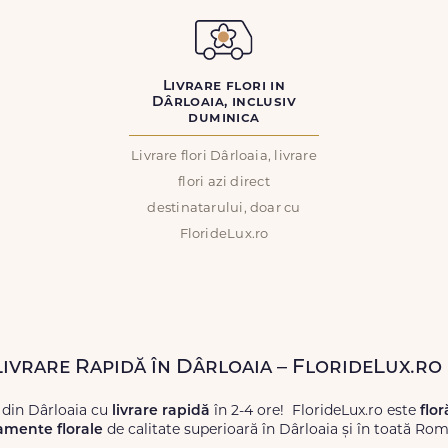
Livrare flori in
Dârloaia, inclusiv
duminica
Livrare flori Dârloaia, livrare
flori azi direct
destinatarului, doar cu
FlorideLux.ro
 Livrare Rapidă în Dârloaia – FlorideLux.ro
 din Dârloaia cu
livrare rapidă
în 2-4 ore! FlorideLux.ro este
flor
amente florale
de calitate superioară în Dârloaia și în toată Rom