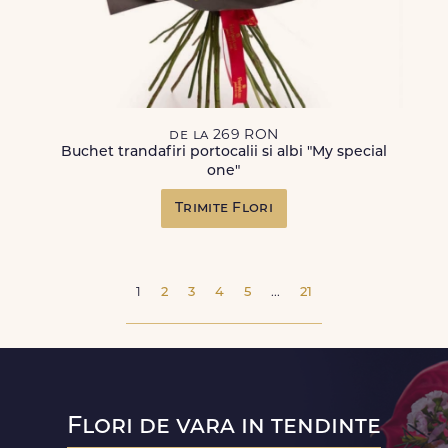
de la 269 RON
Buchet trandafiri portocalii si albi "My special
one"
Trimite Flori
1
2
3
4
5
...
21
Flori de vara in tendinte