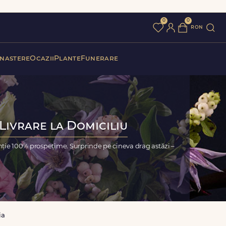
0
0
ron
 nastere
Ocazii
Plante
Funerare
Livrare la Domiciliu
nție 100% prospețime. Surprinde pe cineva drag astăzi –
ia