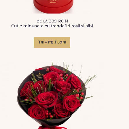
de la 289 RON
Cutie minunata cu trandafiri rosii si albi
Trimite Flori