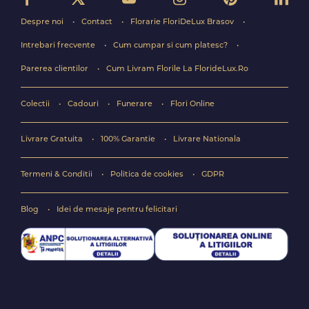
Despre noi
Contact
Florarie FloriDeLux Brasov
Intrebari frecvente
Cum cumpar si cum platesc?
Parerea clientilor
Cum Livram Florile La FlorideLux.Ro
Colectii
Cadouri
Funerare
Flori Online
Livrare Gratuita
100% Garantie
Livrare Nationala
Termeni & Conditii
Politica de cookies
GDPR
Blog
Idei de mesaje pentru felicitari