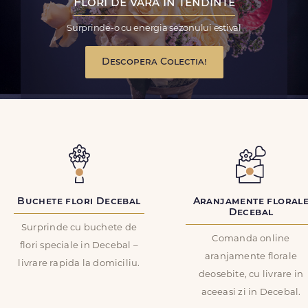
Flori de vara in tendinte
Surprinde-o cu energia sezonului estival
Descopera Colectia!
Buchete flori Decebal
Aranjamente floral
Decebal
Surprinde cu buchete de
Comanda online
flori speciale in Decebal –
aranjamente florale
livrare rapida la domiciliu.
deosebite, cu livrare in
aceeasi zi in Decebal.