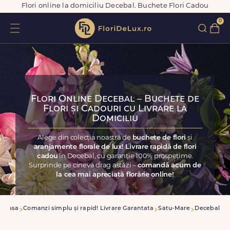
Flori online la domiciliu Decebal. Buchete Flori Cadou
0
Flori Online Decebal – Buchete de
Flori și Cadouri cu Livrare la
Domiciliu
Alege din colecția noastră de
buchete de flori
și
aranjamente florale de lux! Livrare rapidă de flori
cadou
în Decebal, cu garanție 100% prospețime.
Surprinde pe cineva drag astăzi –
comandă acum de
la cea mai apreciată florărie online!
Acasa
Comanzi simplu și rapid! Livrare Garantata
Satu-Mare
Decebal