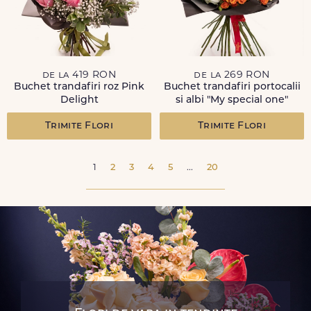
de la 419 RON
de la 269 RON
Buchet trandafiri roz Pink
Buchet trandafiri portocalii
Delight
si albi "My special one"
Trimite Flori
Trimite Flori
1
2
3
4
5
...
20