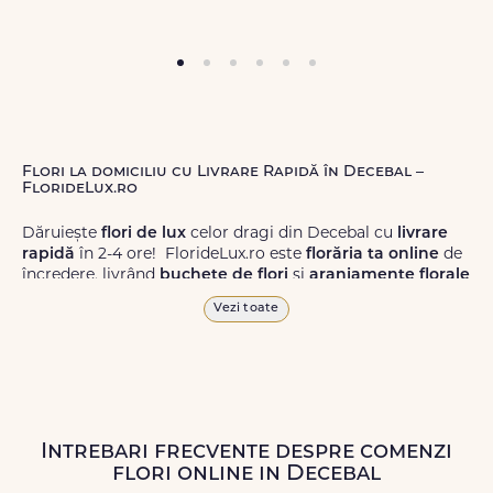
Flori la domiciliu cu Livrare Rapidă în Decebal –
FlorideLux.ro
Dăruiește
flori de lux
celor dragi din Decebal cu
livrare
rapidă
în 2-4 ore! FlorideLux.ro este
florăria ta online
de
încredere, livrând
buchete de flori
și
aranjamente florale
de calitate superioară în Decebal și în toată România.
Vezi toate
Alege dintr-o gamă largă de
flori
proaspete, pentru orice
ocazie, și comanda-le
online!
Cu FlorideLux.ro, primești
garanția unei livrări prompte și a unor
flori
care vor face
impresie.
Intrebari frecvente despre comenzi
Livrăm buchete de flori
chiar și în
weekend
, pentru ca tu
flori online in Decebal
să poți adresa un gest frumos atunci când ai nevoie.