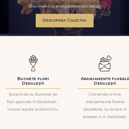
Surprinde-o cu energia sezonului estival
Descopera Colectia!
Buchete flori
Aranjamente floral
Dedulești
Dedulești
Surprinde cu buchete de
Comanda online
flori speciale in Dedulești –
aranjamente florale
livrare rapida la domiciliu.
deosebite, cu livrare in
aceeasi zi in Dedulești.