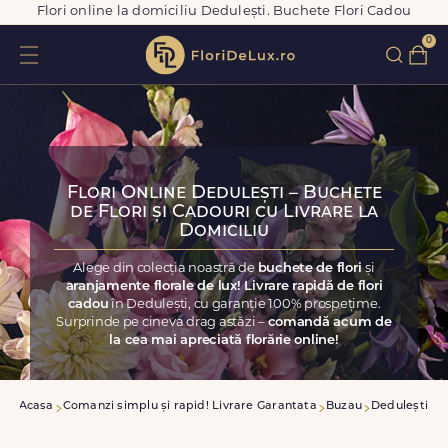
Flori online la domiciliu Dedulești. Buchete Flori Cadou
0
Flori Online Dedulești – Buchete
de Flori și Cadouri cu Livrare la
Domiciliu
Alege din colecția noastră de
buchete de flori
și
aranjamente florale de lux! Livrare rapidă de flori
cadou
în Dedulești, cu garanție 100% prospețime.
Surprinde pe cineva drag astăzi –
comandă acum de
la cea mai apreciată florărie online!
Acasa
Comanzi simplu și rapid! Livrare Garantata
Buzau
Dedulești