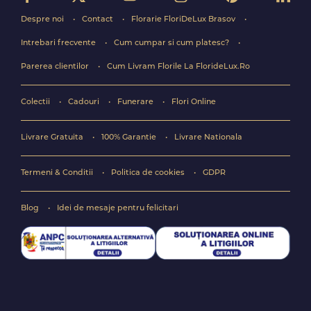
Despre noi
Contact
Florarie FloriDeLux Brasov
Intrebari frecvente
Cum cumpar si cum platesc?
Parerea clientilor
Cum Livram Florile La FlorideLux.Ro
Colectii
Cadouri
Funerare
Flori Online
Livrare Gratuita
100% Garantie
Livrare Nationala
Termeni & Conditii
Politica de cookies
GDPR
Blog
Idei de mesaje pentru felicitari