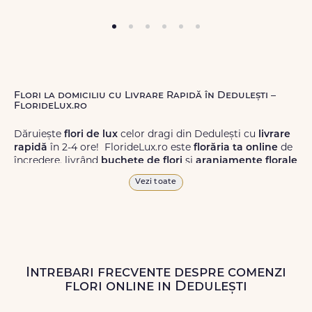
Flori la domiciliu cu Livrare Rapidă în Dedulești –
FlorideLux.ro
Dăruiește
flori de lux
celor dragi din Dedulești cu
livrare
rapidă
în 2-4 ore! FlorideLux.ro este
florăria ta online
de
încredere, livrând
buchete de flori
și
aranjamente florale
de calitate superioară în Dedulești și în toată România.
Vezi toate
Alege dintr-o gamă largă de
flori
proaspete, pentru orice
ocazie, și comanda-le
online!
Cu FlorideLux.ro, primești
garanția unei livrări prompte și a unor
flori
care vor face
impresie.
Intrebari frecvente despre comenzi
Livrăm buchete de flori
chiar și în
weekend
, pentru ca tu
flori online in Dedulești
să poți adresa un gest frumos atunci când ai nevoie.