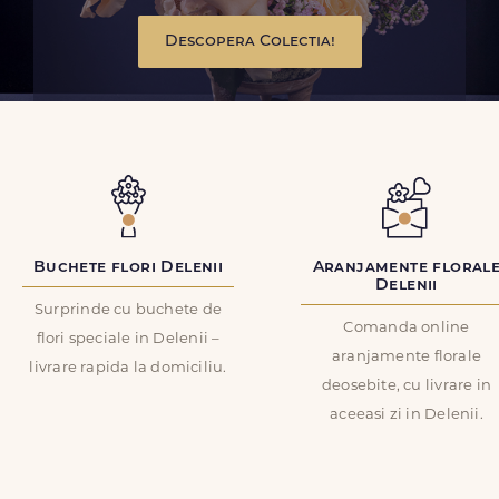
Descopera Colectia!
Buchete flori Delenii
Aranjamente floral
Delenii
Surprinde cu buchete de
Comanda online
flori speciale in Delenii –
aranjamente florale
livrare rapida la domiciliu.
deosebite, cu livrare in
aceeasi zi in Delenii.