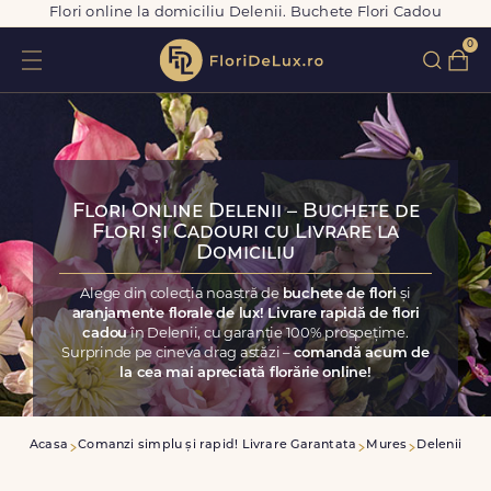
Flori online la domiciliu Delenii. Buchete Flori Cadou
0
Flori Online Delenii – Buchete de
Flori și Cadouri cu Livrare la
Domiciliu
Alege din colecția noastră de
buchete de flori
și
aranjamente florale de lux! Livrare rapidă de flori
cadou
în Delenii, cu garanție 100% prospețime.
Surprinde pe cineva drag astăzi –
comandă acum de
la cea mai apreciată florărie online!
Acasa
Comanzi simplu și rapid! Livrare Garantata
Mures
Delenii