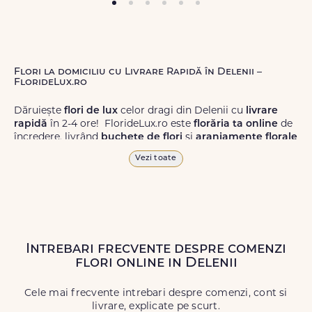
Flori la domiciliu cu Livrare Rapidă în Delenii –
FlorideLux.ro
Dăruiește
flori de lux
celor dragi din Delenii cu
livrare
rapidă
în 2-4 ore! FlorideLux.ro este
florăria ta online
de
încredere, livrând
buchete de flori
și
aranjamente florale
de calitate superioară în Delenii și în toată România.
Vezi toate
Alege dintr-o gamă largă de
flori
proaspete, pentru orice
ocazie, și comanda-le
online!
Cu FlorideLux.ro, primești
garanția unei livrări prompte și a unor
flori
care vor face
impresie.
Intrebari frecvente despre comenzi
Livrăm buchete de flori
chiar și în
weekend
, pentru ca tu
flori online in Delenii
să poți adresa un gest frumos atunci când ai nevoie.
Cele mai frecvente intrebari despre comenzi, cont si
livrare, explicate pe scurt.