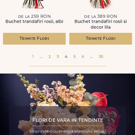
de la 259 RON
de la 389 RON
Buchet trandafiri rosii, albi
Buchet trandafiri rosii si
decor lila
Trimite Flori
Trimite Flori
1
...
2
3
4
5
6
...
35
Flori de vara in tendinte
Surprinde-o cu energia sezonului estival