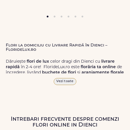
Flori la domiciliu cu Livrare Rapidă în Dienci –
FlorideLux.ro
Dăruiește
flori de lux
celor dragi din Dienci cu
livrare
rapidă
în 2-4 ore! FlorideLux.ro este
florăria ta online
de
încredere, livrând
buchete de flori
și
aranjamente florale
de calitate superioară în Dienci și în toată România.
Vezi toate
Alege dintr-o gamă largă de
flori
proaspete, pentru orice
ocazie, și comanda-le
online!
Cu FlorideLux.ro, primești
garanția unei livrări prompte și a unor
flori
care vor face
impresie.
Intrebari frecvente despre comenzi
Livrăm buchete de flori
chiar și în
weekend
, pentru ca tu
flori online in Dienci
să poți adresa un gest frumos atunci când ai nevoie.