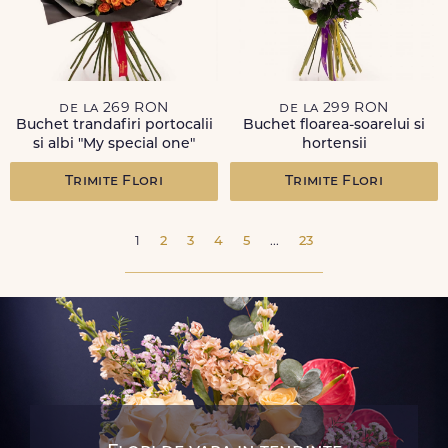
de la 269 RON
de la 299 RON
Buchet trandafiri portocalii
Buchet floarea-soarelui si
si albi "My special one"
hortensii
Trimite Flori
Trimite Flori
1
2
3
4
5
...
23