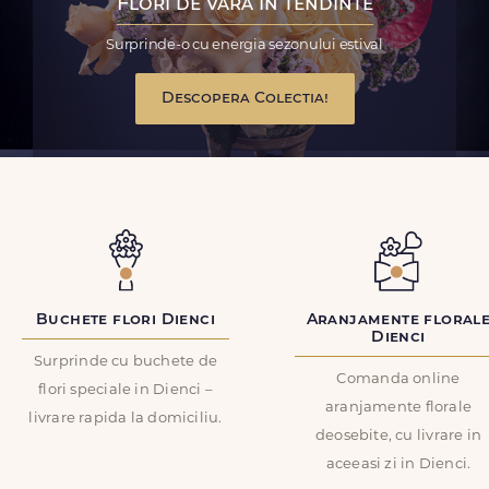
Flori de vara in tendinte
Surprinde-o cu energia sezonului estival
Descopera Colectia!
Buchete flori Dienci
Aranjamente floral
Dienci
Surprinde cu buchete de
Comanda online
flori speciale in Dienci –
aranjamente florale
livrare rapida la domiciliu.
deosebite, cu livrare in
aceeasi zi in Dienci.