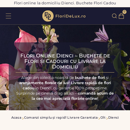
Flori online la domiciliu Dienci. Buchete Flori Cadou
0
Flori Online Dienci – Buchete de
Flori și Cadouri cu Livrare la
Domiciliu
Alege din colecția noastră de
buchete de flori
și
aranjamente florale de lux! Livrare rapidă de flori
cadou
în Dienci, cu garanție 100% prospețime.
Surprinde pe cineva drag astăzi –
comandă acum de
la cea mai apreciată florărie online!
Acasa
Comanzi simplu și rapid! Livrare Garantata
Olt
Dienci