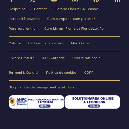
Despre noi
Contact
Florarie FloriDeLux Brasov
Intrebari frecvente
Cum cumpar si cum platesc?
Parerea clientilor
Cum Livram Florile La FlorideLux.Ro
Colectii
Cadouri
Funerare
Flori Online
Livrare Gratuita
100% Garantie
Livrare Nationala
Termeni & Conditii
Politica de cookies
GDPR
Blog
Idei de mesaje pentru felicitari