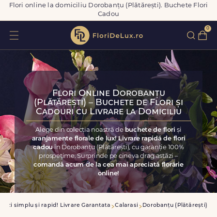
Flori online la domiciliu Dorobanțu (Plătărești). Buchete Flori
Cadou
0
Flori Online Dorobanțu
(Plătărești) – Buchete de Flori și
Cadouri cu Livrare la Domiciliu
Alege din colecția noastră de
buchete de flori
și
aranjamente florale de lux! Livrare rapidă de flori
cadou
în Dorobanțu (Plătărești), cu garanție 100%
prospețime. Surprinde pe cineva drag astăzi –
comandă acum de la cea mai apreciată florărie
online!
nzi simplu și rapid! Livrare Garantata
Calarasi
Dorobanțu (Plătărești)