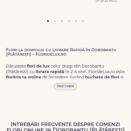
(Plătărești).
Flori la domiciliu cu Livrare Rapidă în Dorobanțu
(Plătărești) – FlorideLux.ro
Dăruiește
flori de lux
celor dragi din Dorobanțu
(Plătărești) cu
livrare rapidă
în 2-4 ore! FlorideLux.ro este
florăria ta online
de încredere, livrând
buchete de flori
și
aranjamente florale
de calitate superioară în Dorobanțu
Vezi toate
(Plătărești) și în toată România.
Alege dintr-o gamă largă de
flori
proaspete, pentru orice
ocazie, și comanda-le
online!
Cu FlorideLux.ro, primești
garanția unei livrări prompte și a unor
flori
care vor face
impresie.
Intrebari frecvente despre comenzi
flori online in Dorobanțu (Plătărești)
Livrăm buchete de flori
chiar și în
weekend
, pentru ca tu