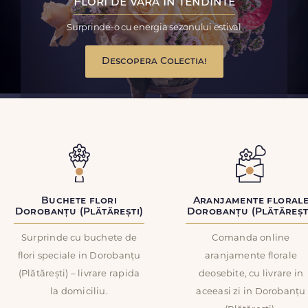
Flori de vara in tendinte
Surprinde-o cu energia sezonului estival
Descopera Colectia!
Buchete flori
Aranjamente floral
Dorobanțu (Plătărești)
Dorobanțu (Plătăreșt
Surprinde cu buchete de
Comanda online
flori speciale in Dorobanțu
aranjamente florale
(Plătărești) – livrare rapida
deosebite, cu livrare in
la domiciliu.
aceeasi zi in Dorobanțu