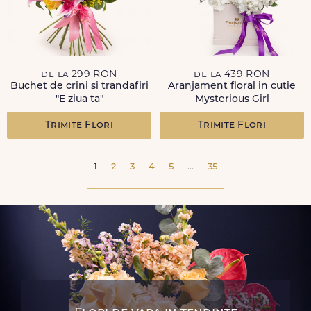
de la 299 RON
de la 439 RON
Buchet de crini si trandafiri
Aranjament floral in cutie
"E ziua ta"
Mysterious Girl
Trimite Flori
Trimite Flori
1
2
3
4
5
...
35