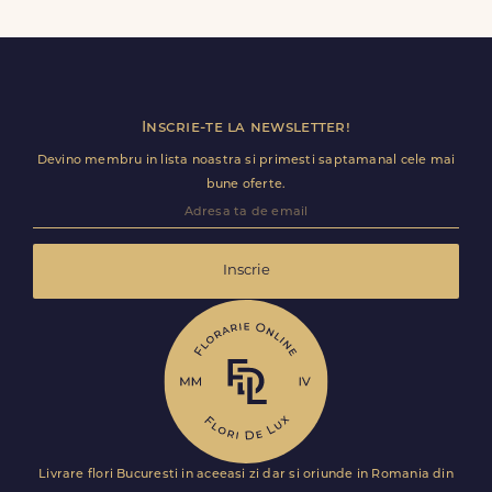
ore
de la confirmarea plății.
comenzii. Destinatarul va primi doar florile și felicitarea
(unde mesajul este complet completat de tine), fără ca
datele tale personale de identificare să fie dezvăluite.
Inscrie-te la newsletter!
Devino membru in lista noastra si primesti saptamanal cele mai
bune oferte.
Inscrie
Livrare flori Bucuresti in aceeasi zi dar si oriunde in Romania din