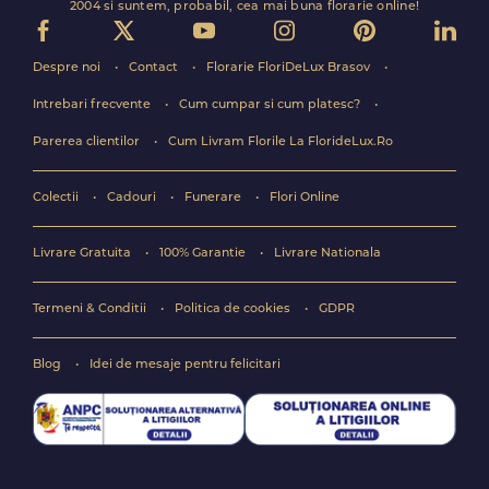
2004 si suntem, probabil, cea mai buna florarie online!
Despre noi
Contact
Florarie FloriDeLux Brasov
Intrebari frecvente
Cum cumpar si cum platesc?
Parerea clientilor
Cum Livram Florile La FlorideLux.Ro
Colectii
Cadouri
Funerare
Flori Online
Livrare Gratuita
100% Garantie
Livrare Nationala
Termeni & Conditii
Politica de cookies
GDPR
Blog
Idei de mesaje pentru felicitari