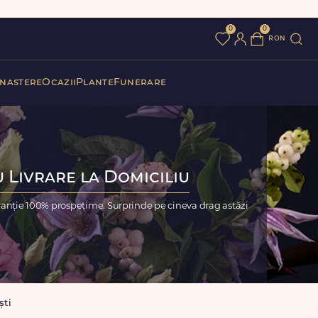
0
0
ron
 nastere
Ocazii
Plante
Funerare
 Livrare la Domiciliu
ranție 100% prospețime. Surprinde pe cineva drag astăzi
ști