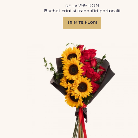
de la 299 RON
Buchet crini si trandafiri portocalii
Trimite Flori