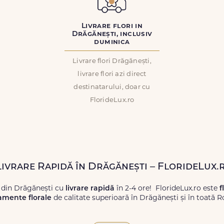
Livrare flori in
Drăgănești, inclusiv
duminica
Livrare flori Drăgănești,
livrare flori azi direct
destinatarului, doar cu
FlorideLux.ro
 Livrare Rapidă în Drăgănești – FlorideLux.
 din Drăgănești cu
livrare rapidă
în 2-4 ore! FlorideLux.ro este
f
amente florale
de calitate superioară în Drăgănești și în toată 
proaspete, pentru orice ocazie, și comanda-le
online!
Cu Floride