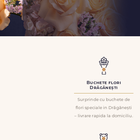
Buchete flori
Drăgănești
Surprinde cu buchete de
flori speciale in Drăgănești
– livrare rapida la domiciliu.