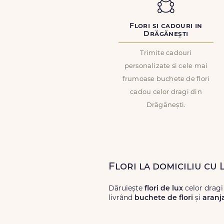
Flori si cadouri in
Drăgănești
Trimite cadouri
personalizate si cele mai
frumoase buchete de flori
cadou celor dragi din
Drăgănești.
Flori la domiciliu cu
Dăruiește
flori de lux
celor dragi
livrând
buchete de flori
și
aranj
Alege dintr-o gamă largă de
flori