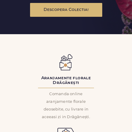
Descopera Colectia!
Aranjamente florale
Drăgănești
Comanda online
aranjamente florale
deosebite, cu livrare in
aceeasi zi in Drăgănești.