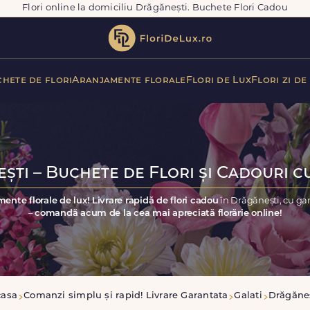
Flori online la domiciliu Drăgănești. Buchete Flori Cadou
hete de flori
Aranjamente florale
Flori de Lux
Flori zi de
ști – Buchete de Flori și Cadouri cu
ente florale de lux! Livrare rapidă de flori cadou
în Drăgănești, cu ga
–
comandă acum de la cea mai apreciată florărie online!
casa
Comanzi simplu și rapid! Livrare Garantata
Galati
Drăgăne