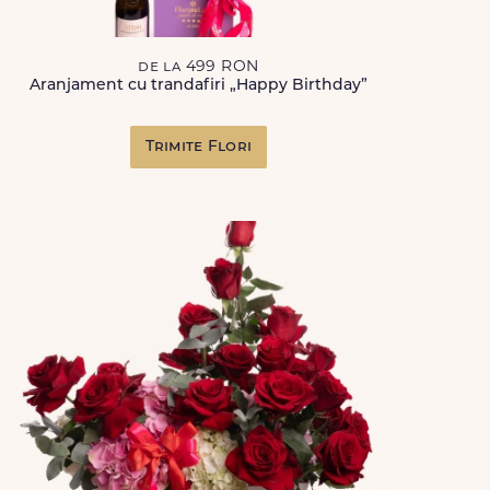
de la 499 RON
Aranjament cu trandafiri „Happy Birthday”
Trimite Flori