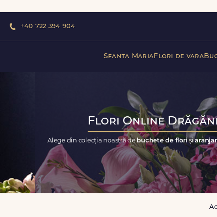
+40 722 394 904
Sfanta Maria
Flori de vara
Buc
Flori Online Drăgăne
Alege din colecția noastră de
buchete de flori
și
aranjam
A