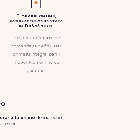
Florarie online,
satisfactie garantata
in Drăgănești.
Esti multumit 100% de
comanda ta de flori sau
primesti integral banii
inapoi. Flori online cu
garantie.
ro
lorăria ta online
de încredere,
România.
Lux.ro, primești garanția unei