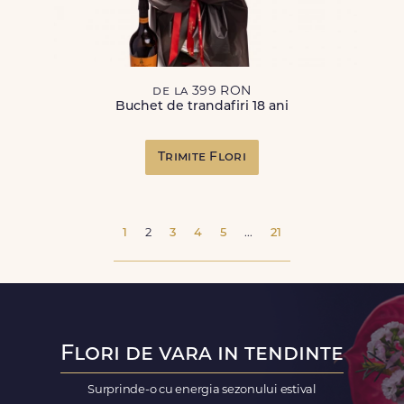
de la 399 RON
Buchet de trandafiri 18 ani
Trimite Flori
1
2
3
4
5
...
21
Flori de vara in tendinte
Surprinde-o cu energia sezonului estival