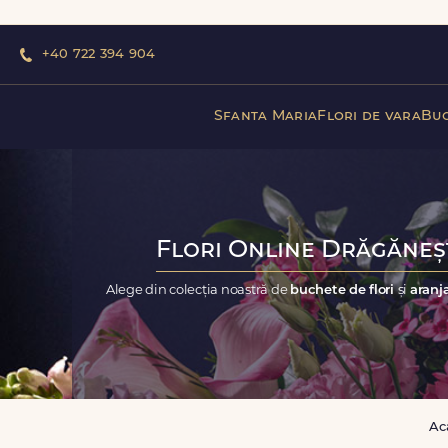
+40 722 394 904
Sfanta Maria
Flori de vara
Buc
Flori Online Drăgăneșt
Alege din colecția noastră de
buchete de flori
și
aranja
Ac