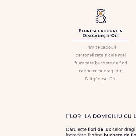
Flori si cadouri in
Drăgănești-Olt
Trimite cadouri
personalizate si cele mai
frumoase buchete de flori
cadou celor dragi din
Drăgănești-Olt.
Flori la domiciliu cu
Dăruiește
flori de lux
celor dragi
încredere, livrând
buchete de flo