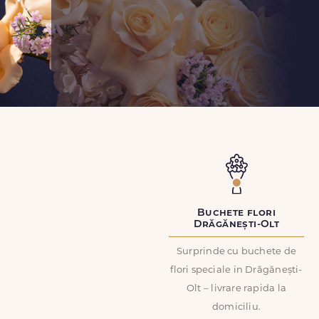
Buchete flori
Drăgănești-Olt
Surprinde cu buchete de
flori speciale in Drăgănești-
Olt – livrare rapida la
domiciliu.