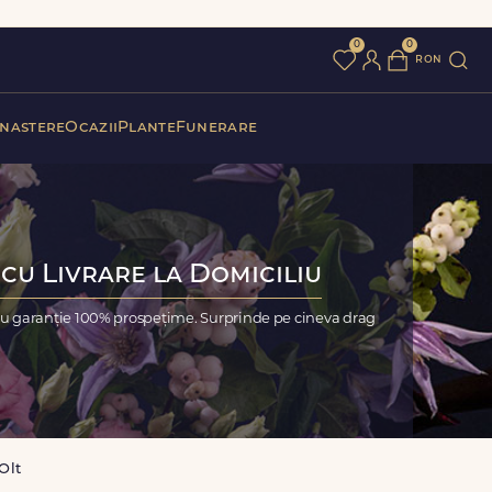
0
0
ron
 nastere
Ocazii
Plante
Funerare
cu Livrare la Domiciliu
cu garanție 100% prospețime. Surprinde pe cineva drag
Olt