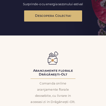
Surprinde-o cu energia sezonului estival
Descopera Colectia!
Aranjamente florale
Drăgănești-Olt
Comanda online
aranjamente florale
deosebite, cu livrare in
aceeasi zi in Drăgănești-Olt.