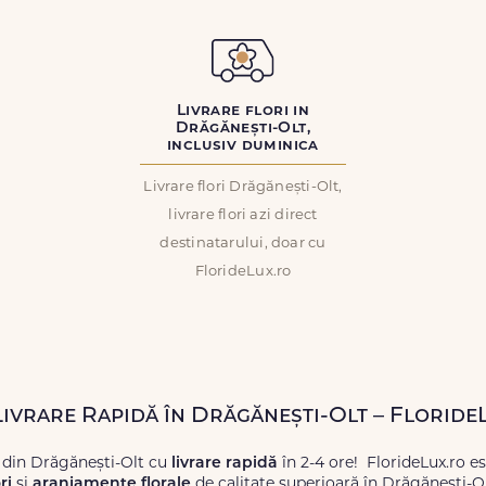
Livrare flori in
Drăgănești-Olt,
inclusiv duminica
Livrare flori Drăgănești-Olt,
livrare flori azi direct
destinatarului, doar cu
FlorideLux.ro
 Livrare Rapidă în Drăgănești-Olt – Floride
 din Drăgănești-Olt cu
livrare rapidă
în 2-4 ore! FlorideLux.ro e
ri
și
aranjamente florale
de calitate superioară în Drăgănești-Ol