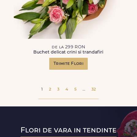
de la 299 RON
Buchet delicat crini si trandafiri
Trimite Flori
1
2
3
4
5
...
32
Flori de vara in tendinte