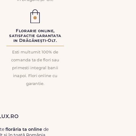
Florarie online,
satisfactie garantata
in Drăgănești-Olt.
Esti multumit 100% de
comanda ta de flori sau
primesti integral banii
inapoi. Flori online cu
garantie.
Lux.ro
ste
florăria ta online
de
t și în toată România.