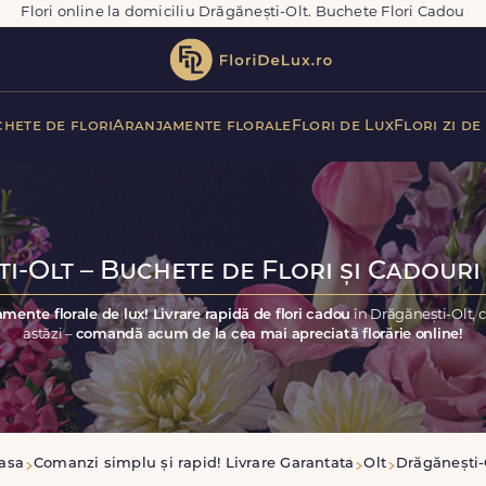
Flori online la domiciliu Drăgănești-Olt. Buchete Flori Cadou
hete de flori
Aranjamente florale
Flori de Lux
Flori zi de
i-Olt – Buchete de Flori și Cadouri 
mente florale de lux! Livrare rapidă de flori cadou
în Drăgănești-Olt, 
astăzi –
comandă acum de la cea mai apreciată florărie online!
asa
Comanzi simplu și rapid! Livrare Garantata
Olt
Drăgănești-