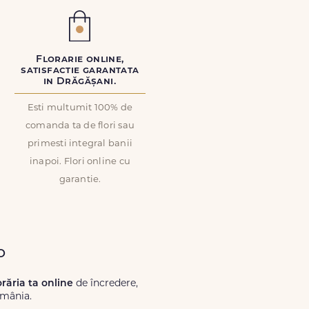
Florarie online,
satisfactie garantata
in Drăgășani.
Esti multumit 100% de
comanda ta de flori sau
primesti integral banii
inapoi. Flori online cu
garantie.
o
orăria ta online
de încredere,
omânia.