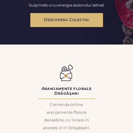
Surprinde-o cu energia sezonului estival
Descopera Colectia!
Aranjamente florale
Drăgășani
Comanda online
aranjamente florale
deosebite, cu livrare in
aceeasi zi in Drăgășani.