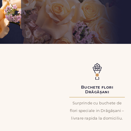
Buchete flori
Drăgășani
Surprinde cu buchete de
flori speciale in Drăgășani –
livrare rapida la domiciliu.