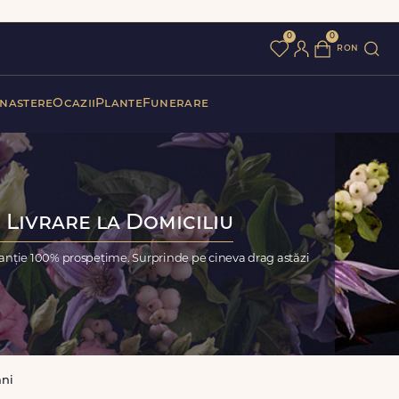
0
0
ron
 nastere
Ocazii
Plante
Funerare
 Livrare la Domiciliu
anție 100% prospețime. Surprinde pe cineva drag astăzi
ni