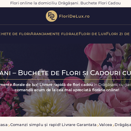
Flori online la domiciliu Drăgășani. Buchete Flori Cadou
hete de flori
Aranjamente florale
Flori de Lux
Flori zi de
ni – Buchete de Flori și Cadouri cu
mente florale de lux! Livrare rapidă de flori cadou
în Drăgășani, cu gar
–
comandă acum de la cea mai apreciată florărie online!
casa
Comanzi simplu și rapid! Livrare Garantata
Valcea
Drăgășa