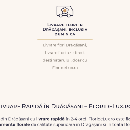
Livrare flori in
Drăgășani, inclusiv
duminica
Livrare flori Drăgășani,
livrare flori azi direct
destinatarului, doar cu
FlorideLux.ro
 Livrare Rapidă în Drăgășani – FlorideLux.r
 din Drăgășani cu
livrare rapidă
în 2-4 ore! FlorideLux.ro este
fl
amente florale
de calitate superioară în Drăgășani și în toată R