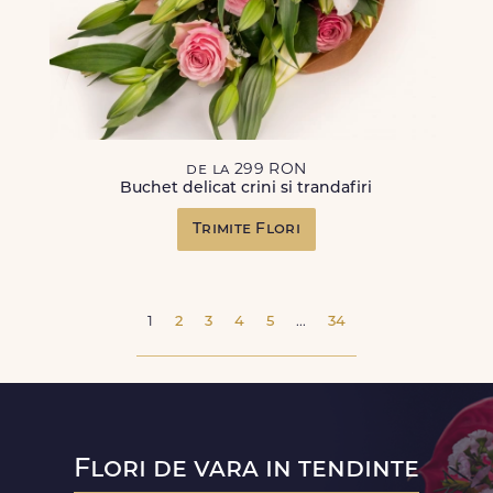
de la 299 RON
Buchet delicat crini si trandafiri
Trimite Flori
1
2
3
4
5
...
34
Flori de vara in tendinte