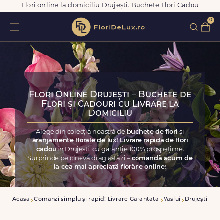
Flori online la domiciliu Drujești. Buchete Flori Cadou
0
Flori Online Drujești – Buchete de
Flori și Cadouri cu Livrare la
Domiciliu
Alege din colecția noastră de
buchete de flori
și
aranjamente florale de lux! Livrare rapidă de flori
cadou
în Drujești, cu garanție 100% prospețime.
Surprinde pe cineva drag astăzi –
comandă acum de
la cea mai apreciată florărie online!
Acasa
Comanzi simplu și rapid! Livrare Garantata
Vaslui
Drujești