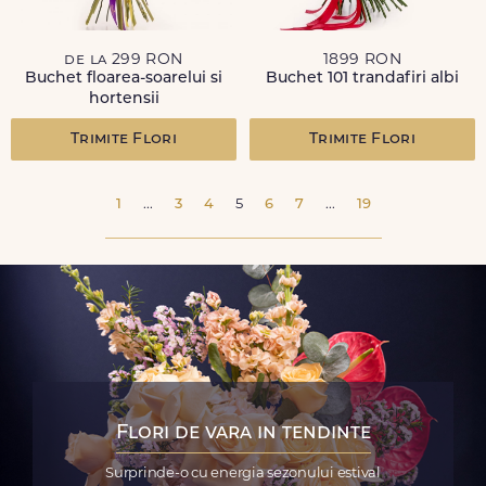
de la 299 RON
1899 RON
Buchet floarea-soarelui si
Buchet 101 trandafiri albi
hortensii
Trimite Flori
Trimite Flori
1
...
3
4
5
6
7
...
19
Flori de vara in tendinte
Surprinde-o cu energia sezonului estival