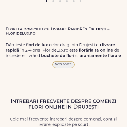
Flori la domiciliu cu Livrare Rapidă în Drujești –
FlorideLux.ro
Dăruiește
flori de lux
celor dragi din Drujești cu
livrare
rapidă
în 2-4 ore! FlorideLux.ro este
florăria ta online
de
încredere, livrând
buchete de flori
și
aranjamente florale
de calitate superioară în Drujești și în toată România.
Vezi toate
Alege dintr-o gamă largă de
flori
proaspete, pentru orice
ocazie, și comanda-le
online!
Cu FlorideLux.ro, primești
garanția unei livrări prompte și a unor
flori
care vor face
impresie.
Intrebari frecvente despre comenzi
Livrăm buchete de flori
chiar și în
weekend
, pentru ca tu
flori online in Drujești
să poți adresa un gest frumos atunci când ai nevoie.
Cele mai frecvente intrebari despre comenzi, cont si
livrare, explicate pe scurt.