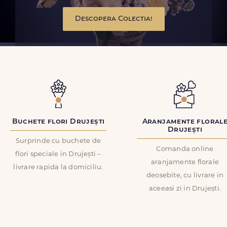
Descopera Colectia!
Buchete flori Drujești
Aranjamente floral
Drujești
Surprinde cu buchete de
Comanda online
flori speciale in Drujești –
aranjamente florale
livrare rapida la domiciliu.
deosebite, cu livrare in
aceeasi zi in Drujești.