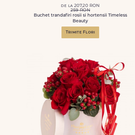
de la 207,20 RON
259 RON
Buchet trandafiri rosii si hortensii Timeless
Beauty
Trimite Flori