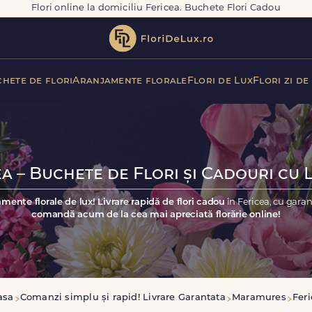
Flori online la domiciliu Fericea. Buchete Flori Cadou
hete de flori
Aranjamente florale
Flori de Lux
Flori zi de
a – Buchete de Flori și Cadouri cu 
mente florale de lux! Livrare rapidă de flori cadou
în Fericea, cu gara
comandă acum de la cea mai apreciată florărie online!
asa
Comanzi simplu și rapid! Livrare Garantata
Maramures
Fer