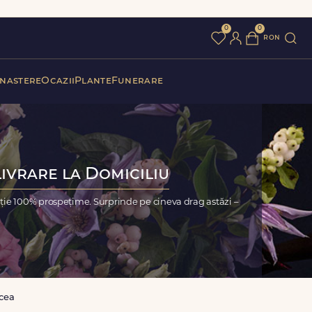
0
0
ron
 nastere
Ocazii
Plante
Funerare
Livrare la Domiciliu
nție 100% prospețime. Surprinde pe cineva drag astăzi –
icea