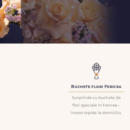
Buchete flori Fericea
Surprinde cu buchete de
flori speciale in Fericea –
livrare rapida la domiciliu.