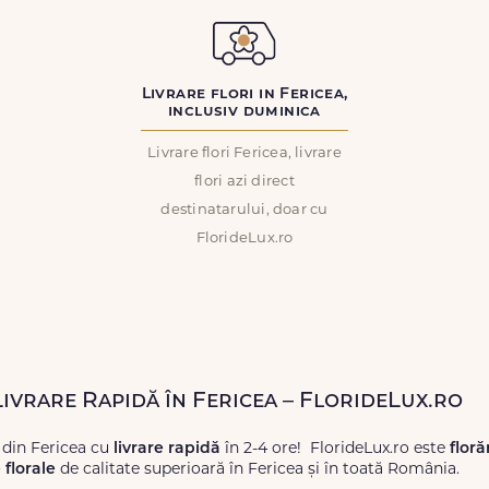
Livrare flori in Fericea,
inclusiv duminica
Livrare flori Fericea, livrare
flori azi direct
destinatarului, doar cu
FlorideLux.ro
Livrare Rapidă în Fericea – FlorideLux.ro
 din Fericea cu
livrare rapidă
în 2-4 ore! FlorideLux.ro este
floră
florale
de calitate superioară în Fericea și în toată România.