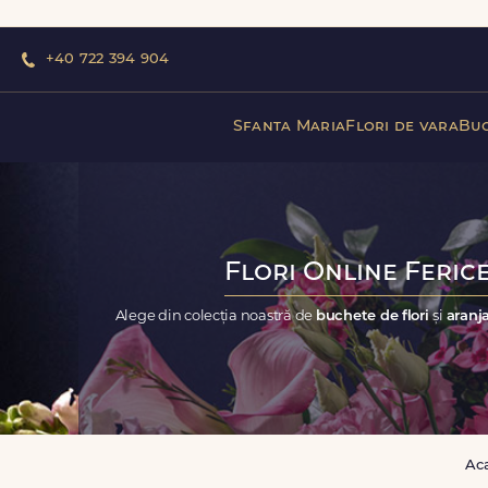
+40 722 394 904
Sfanta Maria
Flori de vara
Buc
Flori Online Ferice
Alege din colecția noastră de
buchete de flori
și
aranja
Ac