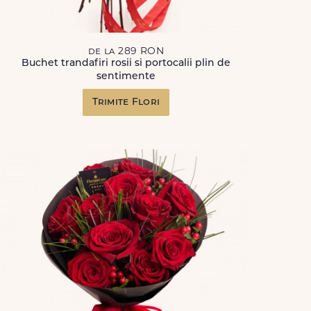
de la 289 RON
Buchet trandafiri rosii si portocalii plin de
sentimente
Trimite Flori