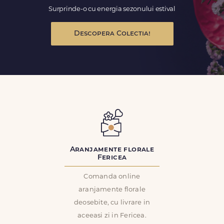
Surprinde-o cu energia sezonului estival
Descopera Colectia!
Aranjamente florale
Fericea
Comanda online
aranjamente florale
deosebite, cu livrare in
aceeasi zi in Fericea.