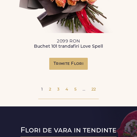
2099 RON
Buchet 101 trandafiri Love Spell
Trimite Flori
1
2
3
4
5
...
22
Flori de vara in tendinte