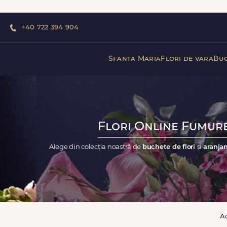
+40 722 394 904
Sfanta Maria
Flori de vara
Buc
Flori Online Fumure
Alege din colecția noastră de
buchete de flori
și
aranjam
A