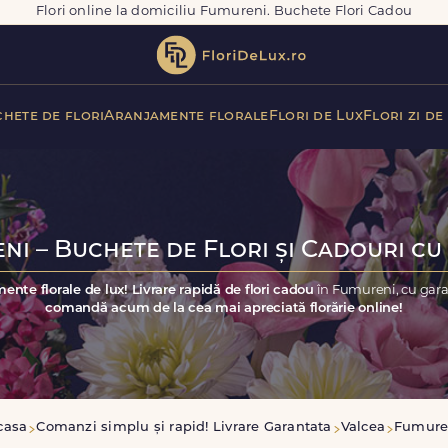
Flori online la domiciliu Fumureni. Buchete Flori Cadou
hete de flori
Aranjamente florale
Flori de Lux
Flori zi de
ni – Buchete de Flori și Cadouri cu 
ente florale de lux! Livrare rapidă de flori cadou
în Fumureni, cu gara
comandă acum de la cea mai apreciată florărie online!
casa
Comanzi simplu și rapid! Livrare Garantata
Valcea
Fumure