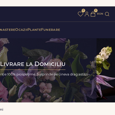
0
0
ron
 nastere
Ocazii
Plante
Funerare
Livrare la Domiciliu
nție 100% prospețime. Surprinde pe cineva drag astăzi –
ni