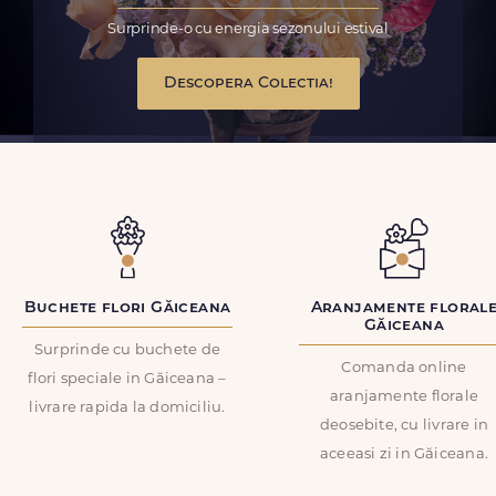
Surprinde-o cu energia sezonului estival
Descopera Colectia!
Buchete flori Găiceana
Aranjamente floral
Găiceana
Surprinde cu buchete de
Comanda online
flori speciale in Găiceana –
aranjamente florale
livrare rapida la domiciliu.
deosebite, cu livrare in
aceeasi zi in Găiceana.