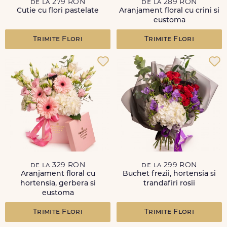
de la 279 RON
de la 289 RON
Cutie cu flori pastelate
Aranjament floral cu crini si
eustoma
Trimite Flori
Trimite Flori
de la 329 RON
de la 299 RON
Aranjament floral cu
Buchet frezii, hortensia si
hortensia, gerbera si
trandafiri rosii
eustoma
Trimite Flori
Trimite Flori