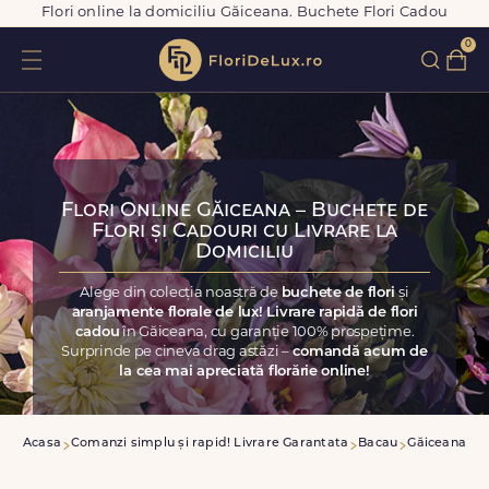
Flori online la domiciliu Găiceana. Buchete Flori Cadou
0
Flori Online Găiceana – Buchete de
Flori și Cadouri cu Livrare la
Domiciliu
Alege din colecția noastră de
buchete de flori
și
aranjamente florale de lux! Livrare rapidă de flori
cadou
în Găiceana, cu garanție 100% prospețime.
Surprinde pe cineva drag astăzi –
comandă acum de
la cea mai apreciată florărie online!
Acasa
Comanzi simplu și rapid! Livrare Garantata
Bacau
Găiceana