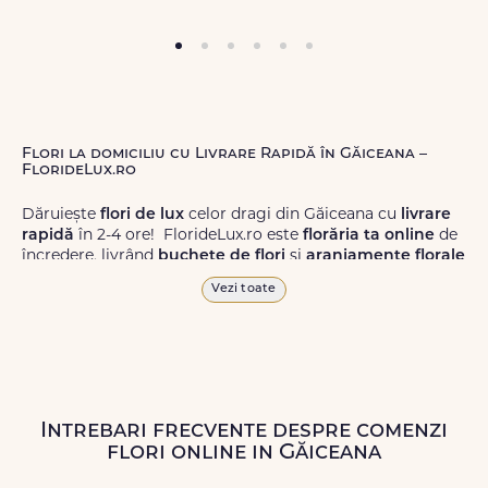
Flori la domiciliu cu Livrare Rapidă în Găiceana –
FlorideLux.ro
Dăruiește
flori de lux
celor dragi din Găiceana cu
livrare
rapidă
în 2-4 ore! FlorideLux.ro este
florăria ta online
de
încredere, livrând
buchete de flori
și
aranjamente florale
de calitate superioară în Găiceana și în toată România.
Vezi toate
Alege dintr-o gamă largă de
flori
proaspete, pentru orice
ocazie, și comanda-le
online!
Cu FlorideLux.ro, primești
garanția unei livrări prompte și a unor
flori
care vor face
impresie.
Intrebari frecvente despre comenzi
Livrăm buchete de flori
chiar și în
weekend
, pentru ca tu
flori online in Găiceana
să poți adresa un gest frumos atunci când ai nevoie.