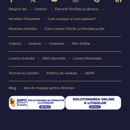
Despre noi
Contact
Florarie FloriDeLux Brasov
Intrebari frecvente
Cum cumpar si cum platesc?
Parerea clientilor
Cum Livram Florile La FlorideLux.Ro
Colectii
Cadouri
Funerare
Flori Online
Livrare Gratuita
100% Garantie
Livrare Nationala
Termeni & Conditii
Politica de cookies
GDPR
Blog
Idei de mesaje pentru felicitari