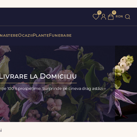
0
0
ron
 nastere
Ocazii
Plante
Funerare
Livrare la Domiciliu
nție 100% prospețime. Surprinde pe cineva drag astăzi –
i