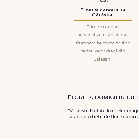
Flori si cadouri in
Gălășeni
Trimite cadouri
personalizate si cele mai
frumoase buchete de flori
cadou celor dragi din
Gălășeni.
Flori la domiciliu cu 
Dăruiește
flori de lux
celor dragi
livrând
buchete de flori
și
aranj
Alege dintr-o gamă largă de
flori
livrări prompte și a unor
flori
care