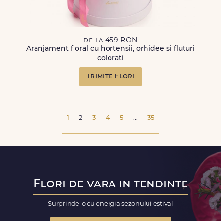
de la 459 RON
Aranjament floral cu hortensii, orhidee si fluturi
colorati
Trimite Flori
1
2
3
4
5
...
35
Flori de vara in tendinte
Surprinde-o cu energia sezonului estival