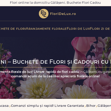
Flori online la domiciliu Gălășeni. Buchete Flori Cadou
hete de flori
Aranjamente florale
Flori de Lux
Flori zi de
ni – Buchete de Flori și Cadouri cu 
mente florale de lux! Livrare rapidă de flori cadou
în Gălășeni, cu gara
comandă acum de la cea mai apreciată florărie online!
Acasa
Comanzi simplu și rapid! Livrare Garantata
Bihor
Gălășen