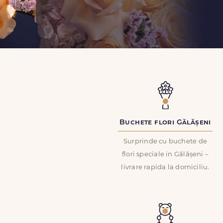
Buchete flori Gălășeni
Surprinde cu buchete de
flori speciale in Gălășeni –
livrare rapida la domiciliu.