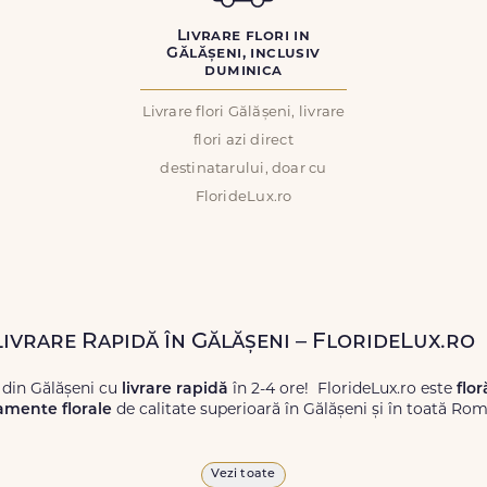
Livrare flori in
Gălășeni, inclusiv
duminica
Livrare flori Gălășeni, livrare
flori azi direct
destinatarului, doar cu
FlorideLux.ro
Livrare Rapidă în Gălășeni – FlorideLux.ro
 din Gălășeni cu
livrare rapidă
în 2-4 ore! FlorideLux.ro este
flor
amente florale
de calitate superioară în Gălășeni și în toată Rom
proaspete, pentru orice ocazie, și comanda-le
online!
Cu Floride
Vezi toate
 vor face impresie.