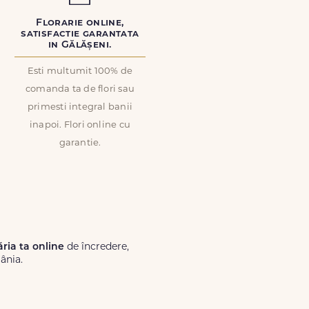
Florarie online,
satisfactie garantata
in Gălășeni.
Esti multumit 100% de
comanda ta de flori sau
primesti integral banii
inapoi. Flori online cu
garantie.
ăria ta online
de încredere,
ânia.
Lux.ro, primești garanția unei