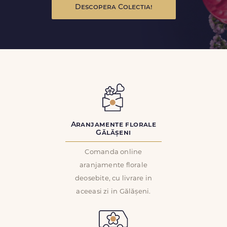
Descopera Colectia!
Aranjamente florale
Gălășeni
Comanda online
aranjamente florale
deosebite, cu livrare in
aceeasi zi in Gălășeni.