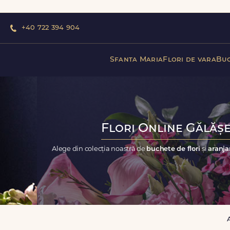
+40 722 394 904
Sfanta Maria
Flori de vara
Buc
Flori Online Gălășe
Alege din colecția noastră de
buchete de flori
și
aranja