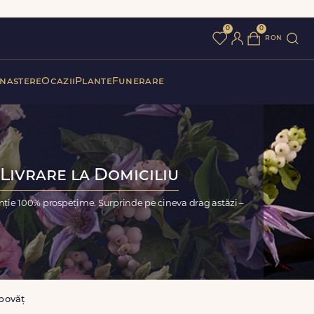
0
0
ron
 nastere
Ocazii
Plante
Funerare
Livrare la Domiciliu
nție 100% prospețime. Surprinde pe cineva drag astăzi –
bovăț