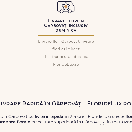
Livrare flori in
Gârbovăț, inclusiv
duminica
Livrare flori Gârbovăț, livrare
flori azi direct
destinatarului, doar cu
FlorideLux.ro
 Livrare Rapidă în Gârbovăț – FlorideLux.ro
 din Gârbovăț cu
livrare rapidă
în 2-4 ore! FlorideLux.ro este
flo
amente florale
de calitate superioară în Gârbovăț și în toată Ro