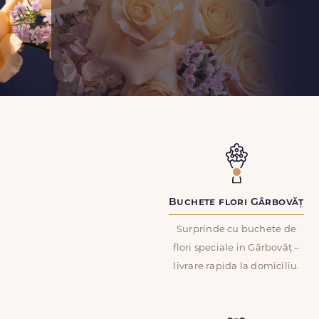
Buchete flori Gârbovăț
Surprinde cu buchete de
flori speciale in Gârbovăț –
livrare rapida la domiciliu.