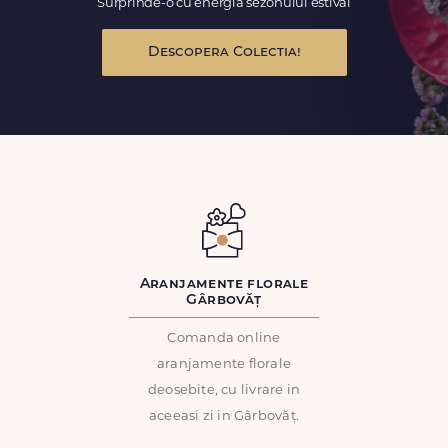
Surprinde-o cu energia sezonului estival
Descopera Colectia!
Aranjamente florale
Gârbovăț
Comanda online
aranjamente florale
deosebite, cu livrare in
aceeasi zi in Gârbovăț.