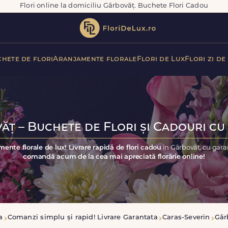
Flori online la domiciliu Gârbovăț. Buchete Flori Cadou
hete de flori
Aranjamente florale
Flori de Lux
Flori zi de
ăț – Buchete de Flori și Cadouri cu 
mente florale de lux! Livrare rapidă de flori cadou
în Gârbovăț, cu gara
comandă acum de la cea mai apreciată florărie online!
a
Comanzi simplu și rapid! Livrare Garantata
Caras-Severin
Gâr