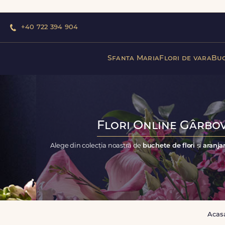
+40 722 394 904
Sfanta Maria
Flori de vara
Buc
Flori Online Gârbov
Alege din colecția noastră de
buchete de flori
și
aranja
Acas