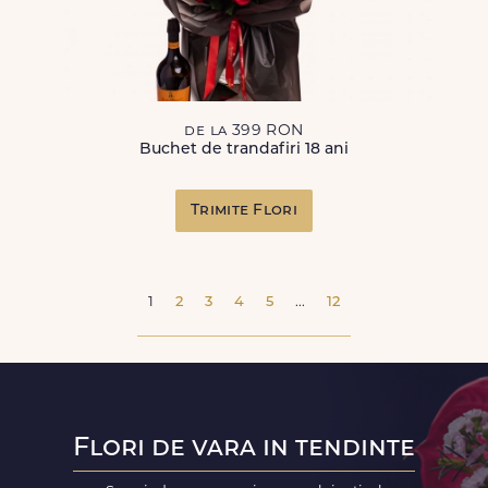
de la 399 RON
Buchet de trandafiri 18 ani
Trimite Flori
1
2
3
4
5
...
12
Flori de vara in tendinte