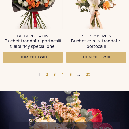
de la 269 RON
de la 299 RON
Buchet trandafiri portocalii
Buchet crini si trandafiri
si albi "My special one"
portocalii
Trimite Flori
Trimite Flori
1
2
3
4
5
...
20