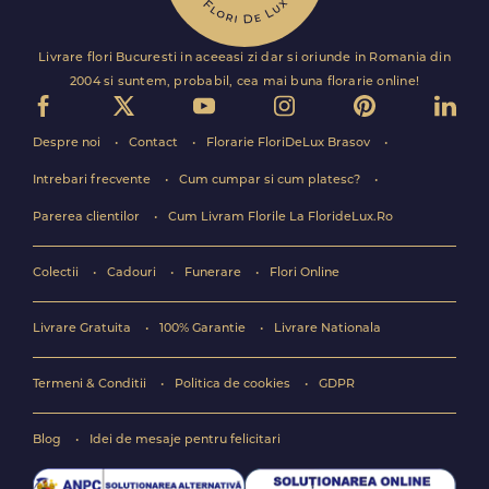
Livrare flori Bucuresti in aceeasi zi dar si oriunde in Romania din
2004 si suntem, probabil, cea mai buna florarie online!
Despre noi
Contact
Florarie FloriDeLux Brasov
Intrebari frecvente
Cum cumpar si cum platesc?
Parerea clientilor
Cum Livram Florile La FlorideLux.Ro
Colectii
Cadouri
Funerare
Flori Online
Livrare Gratuita
100% Garantie
Livrare Nationala
Termeni & Conditii
Politica de cookies
GDPR
Blog
Idei de mesaje pentru felicitari