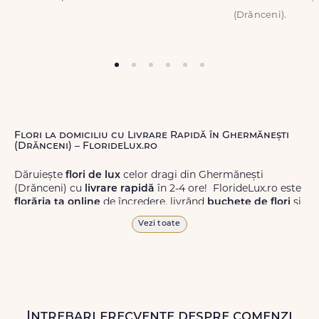
(Drănceni).
Flori la domiciliu cu Livrare Rapidă în Ghermănești
(Drănceni) – FlorideLux.ro
Dăruiește
flori de lux
celor dragi din Ghermănești
(Drănceni) cu
livrare rapidă
în 2-4 ore! FlorideLux.ro este
florăria ta online
de încredere, livrând
buchete de flori
și
aranjamente florale
de calitate superioară în
Vezi toate
Ghermănești (Drănceni) și în toată România.
Alege dintr-o gamă largă de
flori
proaspete, pentru orice
ocazie, și comanda-le
online!
Cu FlorideLux.ro, primești
garanția unei livrări prompte și a unor
flori
care vor face
impresie.
Intrebari frecvente despre comenzi