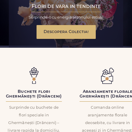
Flori de vara in tendinte
Surprinde-o cu energia sezonului estival
Descopera Colectia!
Buchete flori
Aranjamente floral
Ghermănești (Drănceni)
Ghermănești (Drăncen
Surprinde cu buchete de
Comanda online
flori speciale in
aranjamente florale
Ghermănești (Drănceni) –
deosebite, cu livrare in
livrare rapida la domiciliu.
aceeasi zi in Ghermăneșt