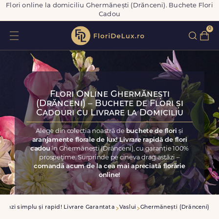
Flori online la domiciliu Ghermănești (Drănceni). Buchete Flori
Cadou
0
Flori Online Ghermănești
(Drănceni) – Buchete de Flori și
Cadouri cu Livrare la Domiciliu
Alege din colecția noastră de
buchete de flori
și
aranjamente florale de lux! Livrare rapidă de flori
cadou
în Ghermănești (Drănceni), cu garanție 100%
prospețime. Surprinde pe cineva drag astăzi –
comandă acum de la cea mai apreciată florărie
online!
anzi simplu și rapid! Livrare Garantata
Vaslui
Ghermănești (Drănceni)