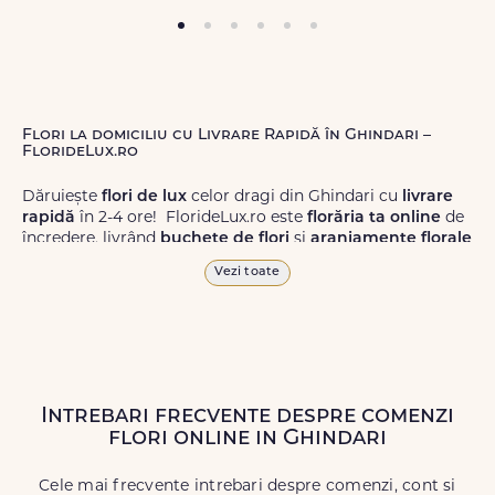
Flori la domiciliu cu Livrare Rapidă în Ghindari –
FlorideLux.ro
Dăruiește
flori de lux
celor dragi din Ghindari cu
livrare
rapidă
în 2-4 ore! FlorideLux.ro este
florăria ta online
de
încredere, livrând
buchete de flori
și
aranjamente florale
de calitate superioară în Ghindari și în toată România.
Vezi toate
Alege dintr-o gamă largă de
flori
proaspete, pentru orice
ocazie, și comanda-le
online!
Cu FlorideLux.ro, primești
garanția unei livrări prompte și a unor
flori
care vor face
impresie.
Intrebari frecvente despre comenzi
Livrăm buchete de flori
chiar și în
weekend
, pentru ca tu
flori online in Ghindari
să poți adresa un gest frumos atunci când ai nevoie.
Cele mai frecvente intrebari despre comenzi, cont si