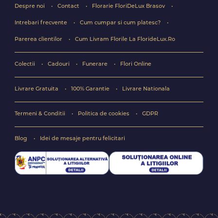
Despre noi
Contact
Florarie FloriDeLux Brasov
Intrebari frecvente
Cum cumpar si cum platesc?
Parerea clientilor
Cum Livram Florile La FlorideLux.Ro
Colectii
Cadouri
Funerare
Flori Online
Livrare Gratuita
100% Garantie
Livrare Nationala
Termeni & Conditii
Politica de cookies
GDPR
Blog
Idei de mesaje pentru felicitari