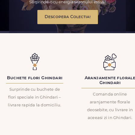
Surprinde-o cu energia sezonului estival
Descopera Colectia!
Buchete flori Ghindari
Aranjamente floral
Ghindari
Surprinde cu buchete de
Comanda online
flori speciale in Ghindari –
aranjamente florale
livrare rapida la domiciliu.
deosebite, cu livrare in
aceeasi zi in Ghindari.