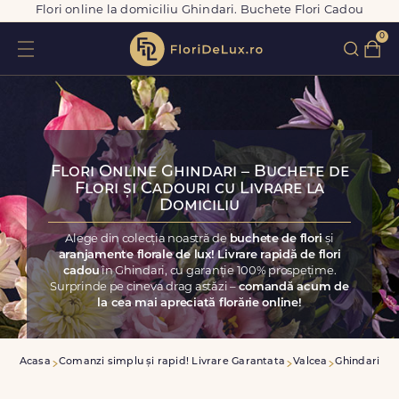
Flori online la domiciliu Ghindari. Buchete Flori Cadou
0
Flori Online Ghindari – Buchete de
Flori și Cadouri cu Livrare la
Domiciliu
Alege din colecția noastră de
buchete de flori
și
aranjamente florale de lux! Livrare rapidă de flori
cadou
în Ghindari, cu garanție 100% prospețime.
Surprinde pe cineva drag astăzi –
comandă acum de
la cea mai apreciată florărie online!
Acasa
Comanzi simplu și rapid! Livrare Garantata
Valcea
Ghindari