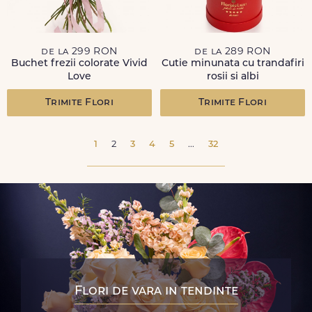
de la 299 RON
de la 289 RON
Buchet frezii colorate Vivid
Cutie minunata cu trandafiri
Love
rosii si albi
Trimite Flori
Trimite Flori
1
2
3
4
5
...
32
Flori de vara in tendinte