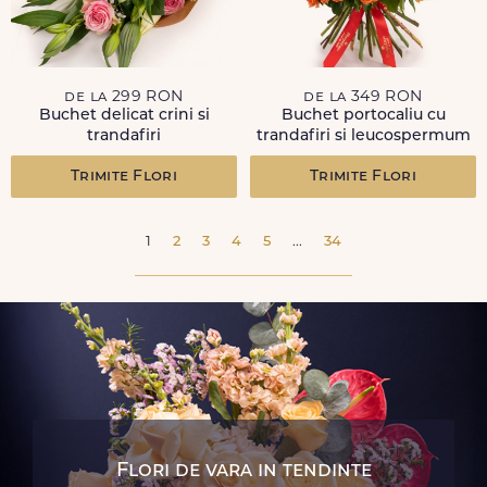
de la 299 RON
de la 349 RON
Buchet delicat crini si
Buchet portocaliu cu
trandafiri
trandafiri si leucospermum
Trimite Flori
Trimite Flori
1
2
3
4
5
...
34
Flori de vara in tendinte