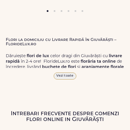
Flori la domiciliu cu Livrare Rapidă în Giuvărăști –
FlorideLux.ro
Dăruiește
flori de lux
celor dragi din Giuvărăști cu
livrare
rapidă
în 2-4 ore! FlorideLux.ro este
florăria ta online
de
încredere, livrând
buchete de flori
și
aranjamente florale
de calitate superioară în Giuvărăști și în toată România.
Vezi toate
Alege dintr-o gamă largă de
flori
proaspete, pentru orice
ocazie, și comanda-le
online!
Cu FlorideLux.ro, primești
garanția unei livrări prompte și a unor
flori
care vor face
impresie.
Intrebari frecvente despre comenzi
Livrăm buchete de flori
chiar și în
weekend
, pentru ca tu
flori online in Giuvărăști
să poți adresa un gest frumos atunci când ai nevoie.