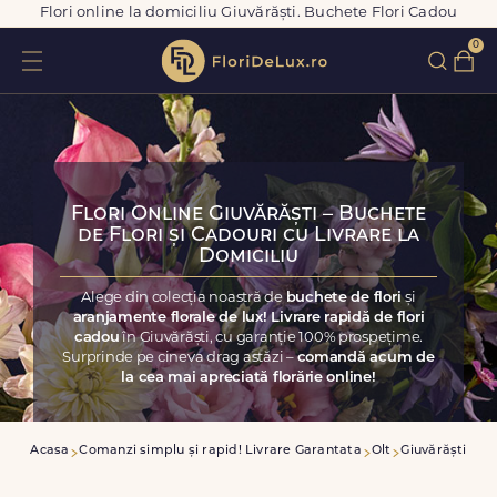
Flori online la domiciliu Giuvărăști. Buchete Flori Cadou
0
Flori Online Giuvărăști – Buchete
de Flori și Cadouri cu Livrare la
Domiciliu
Alege din colecția noastră de
buchete de flori
și
aranjamente florale de lux! Livrare rapidă de flori
cadou
în Giuvărăști, cu garanție 100% prospețime.
Surprinde pe cineva drag astăzi –
comandă acum de
la cea mai apreciată florărie online!
Acasa
Comanzi simplu și rapid! Livrare Garantata
Olt
Giuvărăști