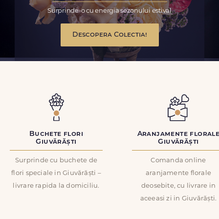
Surprinde-o cu energia sezonului estival
Descopera Colectia!
Buchete flori
Aranjamente floral
Giuvărăști
Giuvărăști
Surprinde cu buchete de
Comanda online
flori speciale in Giuvărăști –
aranjamente florale
livrare rapida la domiciliu.
deosebite, cu livrare in
aceeasi zi in Giuvărăști.