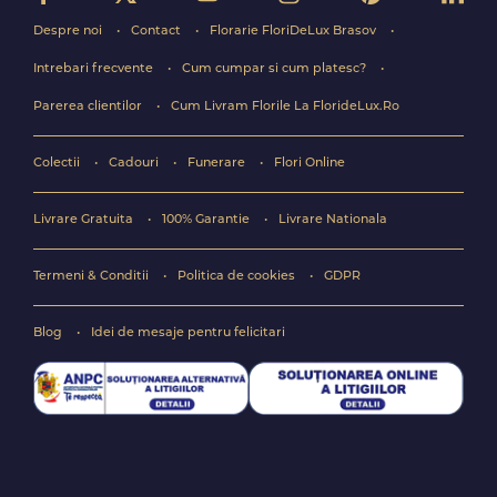
Despre noi
Contact
Florarie FloriDeLux Brasov
Intrebari frecvente
Cum cumpar si cum platesc?
Parerea clientilor
Cum Livram Florile La FlorideLux.Ro
Colectii
Cadouri
Funerare
Flori Online
Livrare Gratuita
100% Garantie
Livrare Nationala
Termeni & Conditii
Politica de cookies
GDPR
Blog
Idei de mesaje pentru felicitari