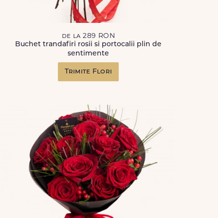
de la 289 RON
Buchet trandafiri rosii si portocalii plin de
sentimente
Trimite Flori