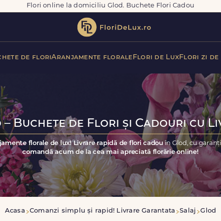
Flori online la domiciliu Glod. Buchete Flori Cadou
hete de flori
Aranjamente florale
Flori de Lux
Flori zi de
 – Buchete de Flori și Cadouri cu Li
jamente florale de lux! Livrare rapidă de flori cadou
în Glod, cu garanț
comandă acum de la cea mai apreciată florărie online!
Acasa
Comanzi simplu și rapid! Livrare Garantata
Salaj
Glod