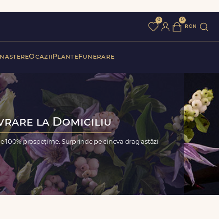
0
0
ron
 nastere
Ocazii
Plante
Funerare
vrare la Domiciliu
ie 100% prospețime. Surprinde pe cineva drag astăzi –