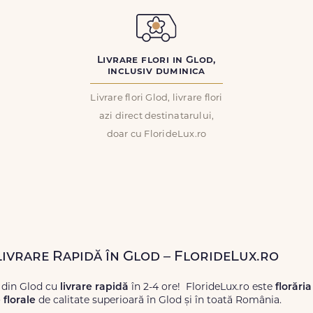
Livrare flori in Glod,
inclusiv duminica
Livrare flori Glod, livrare flori
azi direct destinatarului,
doar cu FlorideLux.ro
Livrare Rapidă în Glod – FlorideLux.ro
 din Glod cu
livrare rapidă
în 2-4 ore! FlorideLux.ro este
florăria
florale
de calitate superioară în Glod și în toată România.