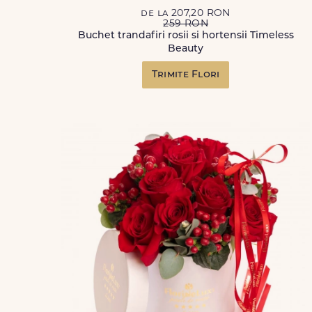
de la 207,20 RON
259 RON
Buchet trandafiri rosii si hortensii Timeless
Beauty
Trimite Flori