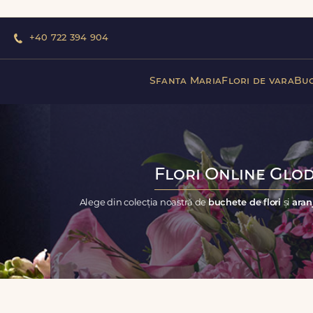
+40 722 394 904
Sfanta Maria
Flori de vara
Buc
Flori Online Glod
Alege din colecția noastră de
buchete de flori
și
aran