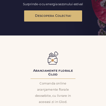
Surprinde-o cu energia sezonului estival
Descopera Colectia!
Aranjamente florale
Glod
Comanda online
aranjamente florale
deosebite, cu livrare in
aceeasi zi in Glod.