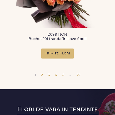
2099 RON
Buchet 101 trandafiri Love Spell
Trimite Flori
1
2
3
4
5
...
22
Flori de vara in tendinte