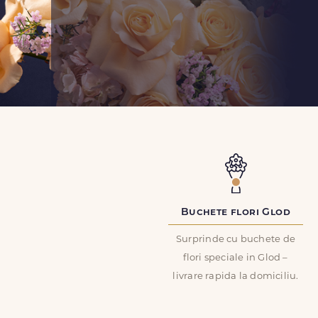
Buchete flori Glod
Surprinde cu buchete de
flori speciale in Glod –
livrare rapida la domiciliu.