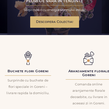
Flori de vara in tendinte
Surprinde-o cu energia sezonului estival
Descopera Colectia!
Buchete flori Goreni
Aranjamente floral
Goreni
Surprinde cu buchete de
Comanda online
flori speciale in Goreni –
aranjamente florale
livrare rapida la domiciliu.
deosebite, cu livrare in
aceeasi zi in Goreni.