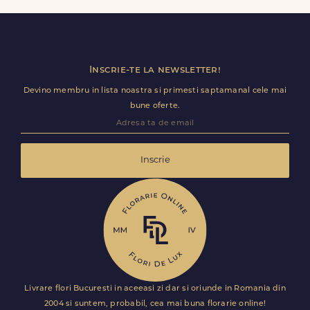
calitate. Este solutia ideala pentru surprize de weekend
sau ocazii speciale neprevazute.
Inscrie-te la newsletter!
Devino membru in lista noastra si primesti saptamanal cele mai
bune oferte.
Inscrie
Livrare flori Bucuresti in aceeasi zi dar si oriunde in Romania din
2004 si suntem, probabil, cea mai buna florarie online!