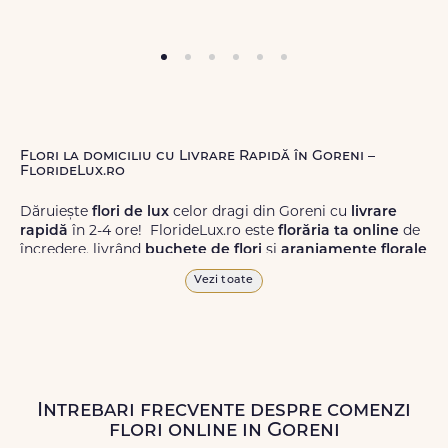
Flori la domiciliu cu Livrare Rapidă în Goreni –
FlorideLux.ro
Dăruiește
flori de lux
celor dragi din Goreni cu
livrare
rapidă
în 2-4 ore! FlorideLux.ro este
florăria ta online
de
încredere, livrând
buchete de flori
și
aranjamente florale
de calitate superioară în Goreni și în toată România.
Vezi toate
Alege dintr-o gamă largă de
flori
proaspete, pentru orice
ocazie, și comanda-le
online!
Cu FlorideLux.ro, primești
garanția unei livrări prompte și a unor
flori
care vor face
impresie.
Intrebari frecvente despre comenzi
Livrăm buchete de flori
chiar și în
weekend
, pentru ca tu
flori online in Goreni
să poți adresa un gest frumos atunci când ai nevoie.