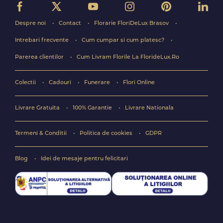
Despre noi
Contact
Florarie FloriDeLux Brasov
Intrebari frecvente
Cum cumpar si cum platesc?
Parerea clientilor
Cum Livram Florile La FlorideLux.Ro
Colectii
Cadouri
Funerare
Flori Online
Livrare Gratuita
100% Garantie
Livrare Nationala
Termeni & Conditii
Politica de cookies
GDPR
Blog
Idei de mesaje pentru felicitari