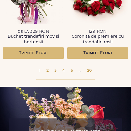
de la 329 RON
129 RON
Buchet trandafiri mov si
Coronita de premiere cu
hortensii
trandafiri rosii
Trimite Flori
Trimite Flori
1
2
3
4
5
...
20