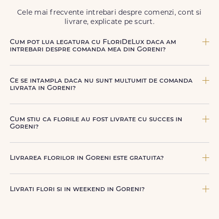
Cele mai frecvente intrebari despre comenzi, cont si
livrare, explicate pe scurt.
Cum pot lua legatura cu FloriDeLux daca am
intrebari despre comanda mea din Goreni?
Echipa FloriDeLux iti ofera suport clienti 7 zile din 7
pentru comenzile cu livrare in Goreni. Ne poti contacta
Ce se intampla daca nu sunt multumit de comanda
oricand pentru informatii despre comanda, livrare sau
livrata in Goreni?
produse, telefonic la +40 722 394 904, prin chat-ul de pe
site sau prin email la
contact@floridelux.ro
.
FloriDeLux ofera garantie 100% multumit sau banii inapoi,
astfel incat poti comanda fara griji.
Cum stiu ca florile au fost livrate cu succes in
Goreni?
Dupa finalizarea livrarii, vei primi automat o notificare
prin SMS (daca ai bifat aceasta optiune) si email, care
Livrarea florilor in Goreni este gratuita?
confirma ca buchetul a ajuns la destinatar in Goreni.
Astfel, esti mereu la curent cu statusul comenzii tale.
Livrarea este gratuita in peste 80 de localitati din
Romania. Costul livrarii pentru Goreni este afisat
Livrati flori si in weekend in Goreni?
transparent inainte de finalizarea comenzii.
Da, FloriDeLux livreaza flori inclusiv sambata si duminica
in [LOCALITATE], in aceleasi conditii de rapiditate si