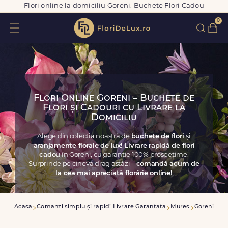
Flori online la domiciliu Goreni. Buchete Flori Cadou
0
Flori Online Goreni – Buchete de
Flori și Cadouri cu Livrare la
Domiciliu
Alege din colecția noastră de
buchete de flori
și
aranjamente florale de lux! Livrare rapidă de flori
cadou
în Goreni, cu garanție 100% prospețime.
Surprinde pe cineva drag astăzi –
comandă acum de
la cea mai apreciată florărie online!
Acasa
Comanzi simplu și rapid! Livrare Garantata
Mures
Goreni