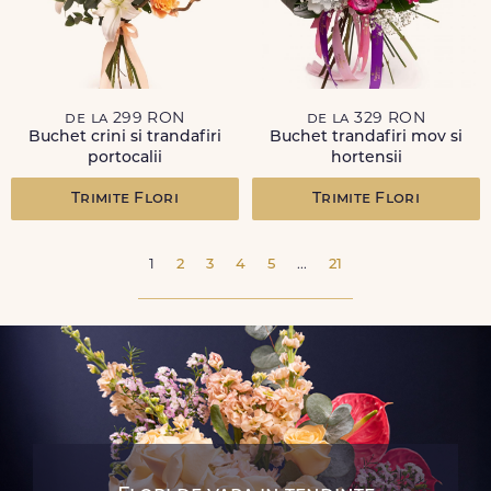
de la 299 RON
de la 329 RON
Buchet crini si trandafiri
Buchet trandafiri mov si
portocalii
hortensii
Trimite Flori
Trimite Flori
1
2
3
4
5
...
21