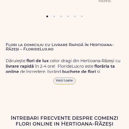
Răzeși.
Flori la domiciliu cu Livrare Rapidă în Hertioana-
Răzeși – FlorideLux.ro
Dăruiește
flori de lux
celor dragi din Hertioana-Răzeși cu
livrare rapidă
în 2-4 ore! FlorideLux.ro este
florăria ta
online
de încredere, livrând
buchete de flori
și
aranjamente florale
de calitate superioară în Hertioana-
Vezi toate
Răzeși și în toată România.
Alege dintr-o gamă largă de
flori
proaspete, pentru orice
ocazie, și comanda-le
online!
Cu FlorideLux.ro, primești
garanția unei livrări prompte și a unor
flori
care vor face
impresie.
Intrebari frecvente despre comenzi
flori online in Hertioana-Răzeși
Livrăm buchete de flori
chiar și în
weekend
, pentru ca tu