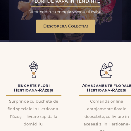
Flori de vara in tendinte
Surprinde-o cu energia sezonului estival
Descopera Colectia!
Buchete flori
Aranjamente floral
Hertioana-Răzeși
Hertioana-Răzeși
Surprinde cu buchete de
Comanda online
flori speciale in Hertioana-
aranjamente florale
Răzeși – livrare rapida la
deosebite, cu livrare in
domiciliu.
aceeasi zi in Hertioana-