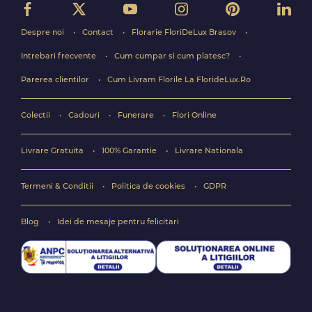
Despre noi
Contact
Florarie FloriDeLux Brasov
Intrebari frecvente
Cum cumpar si cum platesc?
Parerea clientilor
Cum Livram Florile La FlorideLux.Ro
Colectii
Cadouri
Funerare
Flori Online
Livrare Gratuita
100% Garantie
Livrare Nationala
Termeni & Conditii
Politica de cookies
GDPR
Blog
Idei de mesaje pentru felicitari