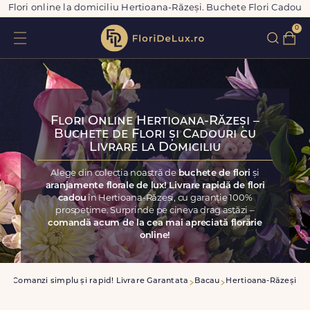
Flori online la domiciliu Hertioana-Răzeși. Buchete Flori Cadou
0
Flori Online Hertioana-Răzeși –
Buchete de Flori și Cadouri cu
Livrare la Domiciliu
Alege din colecția noastră de
buchete de flori
și
aranjamente florale de lux! Livrare rapidă de flori
cadou
în Hertioana-Răzeși, cu garanție 100%
prospețime. Surprinde pe cineva drag astăzi –
comandă acum de la cea mai apreciată florărie
online!
sa
Comanzi simplu și rapid! Livrare Garantata
Bacau
Hertioana-Răzeși