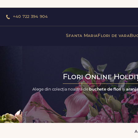
+40 722 394 904
Sfanta Maria
Flori de vara
Buc
Flori Online Holdiț
Alege din colecția noastră de
buchete de flori
și
aranja
A