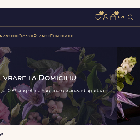
0
0
ron
 nastere
Ocazii
Plante
Funerare
Livrare la Domiciliu
nție 100% prospețime. Surprinde pe cineva drag astăzi –
ța