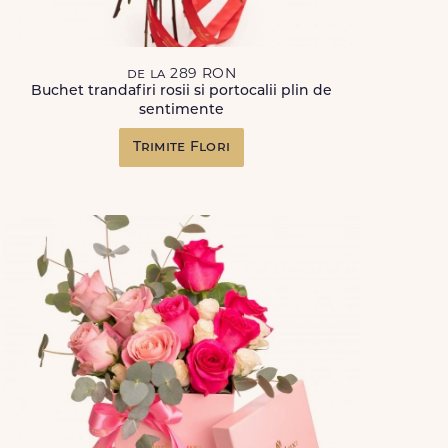
de la 289 RON
Buchet trandafiri rosii si portocalii plin de
sentimente
Trimite Flori