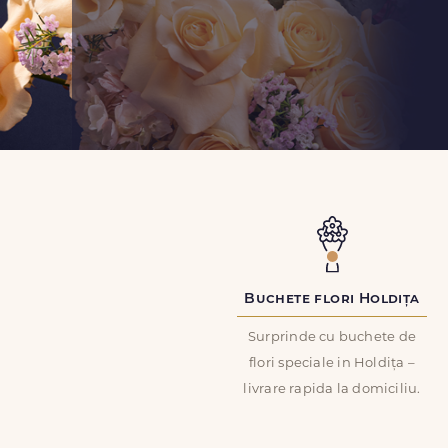
Buchete flori Holdița
Surprinde cu buchete de
flori speciale in Holdița –
livrare rapida la domiciliu.