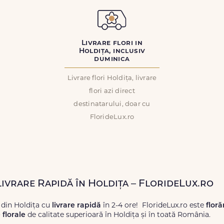
Livrare flori in
Holdița, inclusiv
duminica
Livrare flori Holdița, livrare
flori azi direct
destinatarului, doar cu
FlorideLux.ro
Livrare Rapidă în Holdița – FlorideLux.ro
 din Holdița cu
livrare rapidă
în 2-4 ore! FlorideLux.ro este
floră
florale
de calitate superioară în Holdița și în toată România.