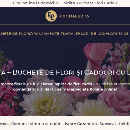
Flori online la domiciliu Holdița. Buchete Flori Cadou
hete de flori
Aranjamente florale
Flori de Lux
Flori zi de
a – Buchete de Flori și Cadouri cu 
mente florale de lux! Livrare rapidă de flori cadou
în Holdița, cu gara
comandă acum de la cea mai apreciată florărie online!
casa
Comanzi simplu și rapid! Livrare Garantata
Suceava
Holdi