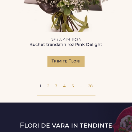
de la 419 RON
Buchet trandafiri roz Pink Delight
Trimite Flori
1
2
3
4
5
...
28
Flori de vara in tendinte