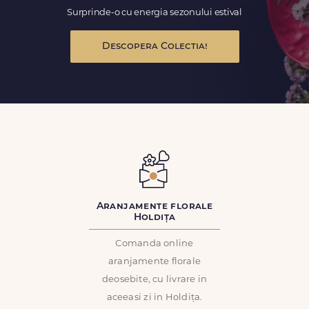
Surprinde-o cu energia sezonului estival
Descopera Colectia!
Aranjamente florale
Holdița
Comanda online
aranjamente florale
deosebite, cu livrare in
aceeasi zi in Holdița.