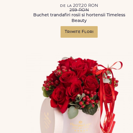
de la 207,20 RON
259 RON
Buchet trandafiri rosii si hortensii Timeless
Beauty
Trimite Flori