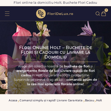
Flori online la domiciliu Holt. Buchete Flori Cadou
0
Flori Online Holt – Buchete de
Flori și Cadouri cu Livrare la
Domiciliu
Alege din colecția noastră de
buchete de flori
și
aranjamente florale de lux! Livrare rapidă de flori
cadou
în Holt, cu garanție 100% prospețime.
Surprinde pe cineva drag astăzi –
comandă acum de
la cea mai apreciată florărie online!
Acasa
Comanzi simplu și rapid! Livrare Garantata
Bacau
Holt