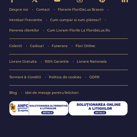
Despre noi
Contact
Florarie FloriDeLux Brasov
Intrebari frecvente
Cum cumpar si cum platesc?
Parerea clientilor
Cum Livram Florile La FlorideLux.Ro
Colectii
Cadouri
Funerare
Flori Online
Livrare Gratuita
100% Garantie
Livrare Nationala
Termeni & Conditii
Politica de cookies
GDPR
Blog
Idei de mesaje pentru felicitari