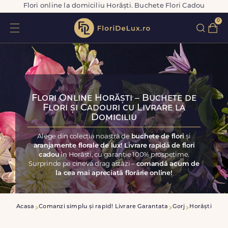
Flori online la domiciliu Horăști. Buchete Flori Cadou
0
Flori Online Horăști – Buchete de
Flori și Cadouri cu Livrare la
Domiciliu
Alege din colecția noastră de
buchete de flori
și
aranjamente florale de lux! Livrare rapidă de flori
cadou
în Horăști, cu garanție 100% prospețime.
Surprinde pe cineva drag astăzi –
comandă acum de
la cea mai apreciată florărie online!
Acasa
Comanzi simplu și rapid! Livrare Garantata
Gorj
Horăști