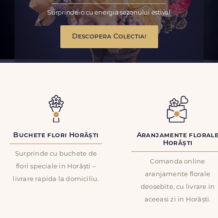
Surprinde-o cu energia sezonului estival
Descopera Colectia!
Buchete flori Horăști
Aranjamente floral
Horăști
Surprinde cu buchete de
Comanda online
flori speciale in Horăști –
aranjamente florale
livrare rapida la domiciliu.
deosebite, cu livrare in
aceeasi zi in Horăști.