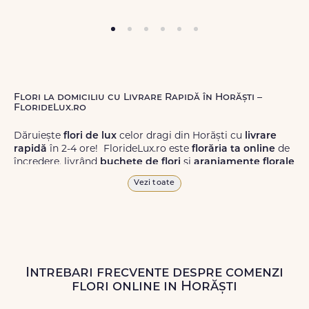
Flori la domiciliu cu Livrare Rapidă în Horăști –
FlorideLux.ro
Dăruiește
flori de lux
celor dragi din Horăști cu
livrare
rapidă
în 2-4 ore! FlorideLux.ro este
florăria ta online
de
încredere, livrând
buchete de flori
și
aranjamente florale
de calitate superioară în Horăști și în toată România.
Vezi toate
Alege dintr-o gamă largă de
flori
proaspete, pentru orice
ocazie, și comanda-le
online!
Cu FlorideLux.ro, primești
garanția unei livrări prompte și a unor
flori
care vor face
impresie.
Intrebari frecvente despre comenzi
Livrăm buchete de flori
chiar și în
weekend
, pentru ca tu
flori online in Horăști
să poți adresa un gest frumos atunci când ai nevoie.