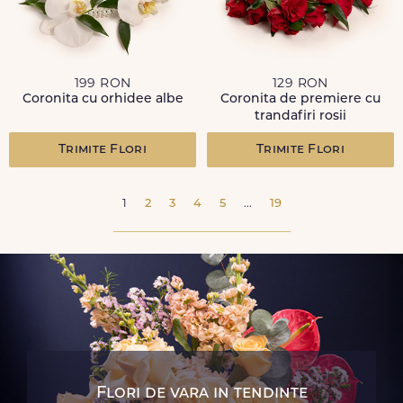
199 RON
129 RON
Coronita cu orhidee albe
Coronita de premiere cu
trandafiri rosii
Trimite Flori
Trimite Flori
1
2
3
4
5
...
19
Flori de vara in tendinte