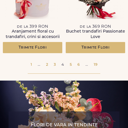
de la 399 RON
de la 369 RON
Aranjament floral cu
Buchet trandafiri Passionate
trandafiri, crini si accesorii
Love
Trimite Flori
Trimite Flori
1
...
2
3
4
5
6
...
19
Flori de vara in tendinte