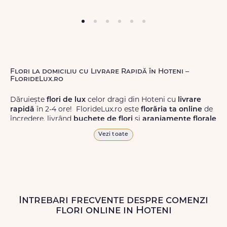
Flori la domiciliu cu Livrare Rapidă în Hoteni –
FlorideLux.ro
Dăruiește
flori de lux
celor dragi din Hoteni cu
livrare
rapidă
în 2-4 ore! FlorideLux.ro este
florăria ta online
de
încredere, livrând
buchete de flori
și
aranjamente florale
de calitate superioară în Hoteni și în toată România.
Vezi toate
Alege dintr-o gamă largă de
flori
proaspete, pentru orice
ocazie, și comanda-le
online!
Cu FlorideLux.ro, primești
garanția unei livrări prompte și a unor
flori
care vor face
impresie.
Intrebari frecvente despre comenzi
Livrăm buchete de flori
chiar și în
weekend
, pentru ca tu
flori online in Hoteni
să poți adresa un gest frumos atunci când ai nevoie.