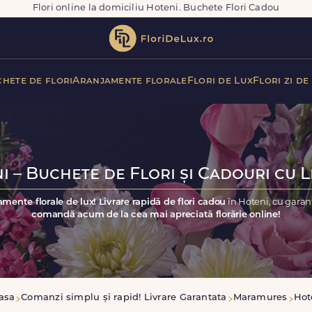
Flori online la domiciliu Hoteni. Buchete Flori Cadou
hete de flori
Aranjamente florale
Flori de Lux
Flori zi de
i – Buchete de Flori și Cadouri cu L
amente florale de lux! Livrare rapidă de flori cadou
în Hoteni, cu garan
comandă acum de la cea mai apreciată florărie online!
asa
Comanzi simplu și rapid! Livrare Garantata
Maramures
Hot