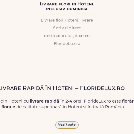
Livrare flori in Hoteni,
inclusiv duminica
Livrare flori Hoteni, livrare
flori azi direct
destinatarului, doar cu
FlorideLux.ro
Livrare Rapidă în Hoteni – FlorideLux.ro
 din Hoteni cu
livrare rapidă
în 2-4 ore! FlorideLux.ro este
floră
florale
de calitate superioară în Hoteni și în toată România.
proaspete, pentru orice ocazie, și comanda-le
online!
Cu Floride
Vezi toate
 vor face impresie.