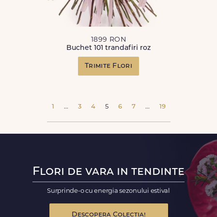
1899 RON
Buchet 101 trandafiri roz
Trimite Flori
1
...
3
4
5
6
7
...
19
Flori de vara in tendinte
Surprinde-o cu energia sezonului estival
Descopera Colectia!