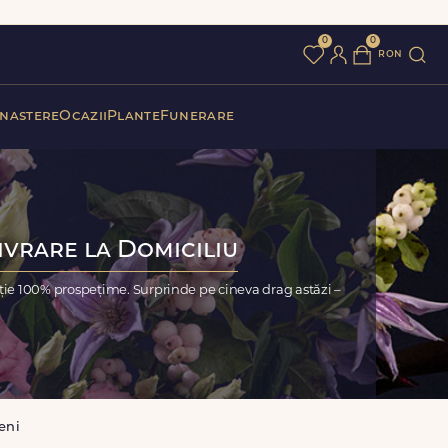
0
0
ron
 nastere
Ocazii
Plante
Funerare
ivrare la Domiciliu
ție 100% prospețime. Surprinde pe cineva drag astăzi –
eni