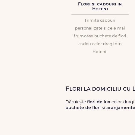
Flori si cadouri in
Hoteni
Trimite cadouri
personalizate si cele mai
frumoase buchete de flori
cadou celor dragi din
Hoteni.
Flori la domiciliu cu 
Dăruiește
flori de lux
celor dragi
buchete de flori
și
aranjamente 
Alege dintr-o gamă largă de
flori
livrări prompte și a unor
flori
care