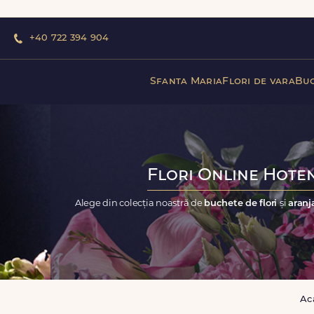
+40 722 394 904
Sfanta Maria
Flori de vara
Buc
Flori Online Hoten
Alege din colecția noastră de
buchete de flori
și
aranj
Ac