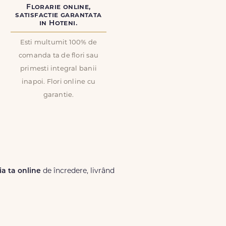
Florarie online,
satisfactie garantata
in Hoteni.
Esti multumit 100% de
comanda ta de flori sau
primesti integral banii
inapoi. Flori online cu
garantie.
ria ta online
de încredere, livrând
Lux.ro, primești garanția unei